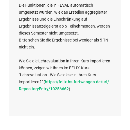
Die Funktionen, die in FEVAL automatisch
umgesetzt wurden, wie das Erstellen aggregierter
Ergebnisse und die Einschränkung auf
Ergebnissanzeige erst ab 5 Teilnehmenden, werden
dieses Semester nicht umgesetzt.
Bitte sehen Sie die Ergebnisse bei weniger als 5 TN
nicht ein.
Wie Sie die Lehrevaluation in Ihren Kurs importieren
können, zeigen wir Ihnen im FELIX-Kurs
"Lehrevaluation - Wie Sie diese in Ihren Kurs
E
importieren?" (
https://felix.hs-furtwangen.de/url/
x
RepositoryEntry/10256662
).
t
e
r
n
a