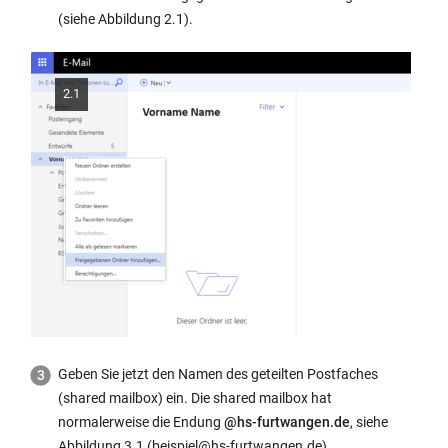
new
(siehe Abbildung 2.1).
window:
2.1
Geben Sie jetzt den Namen des geteilten Postfaches
(shared mailbox) ein. Die shared mailbox hat
normalerweise die Endung
@hs-furtwangen.de
, siehe
Abbildung 3.1 (beispiel@hs-furtwangen.de).