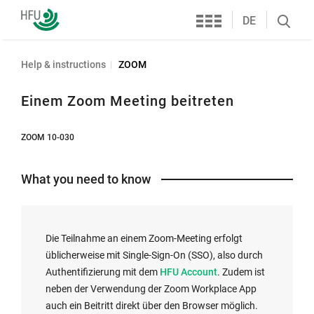
Services
Furtwangen
DE
Search
University
öffnen
Help & instructions
ZOOM
Einem Zoom Meeting beitreten
ZOOM 10-030
What you need to know
Die Teilnahme an einem Zoom-Meeting erfolgt
üblicherweise mit Single-Sign-On (SSO), also durch
I
Authentifizierung mit dem
HFU Account
. Zudem ist
n
neben der Verwendung der Zoom Workplace App
t
auch ein Beitritt direkt über den Browser möglich.