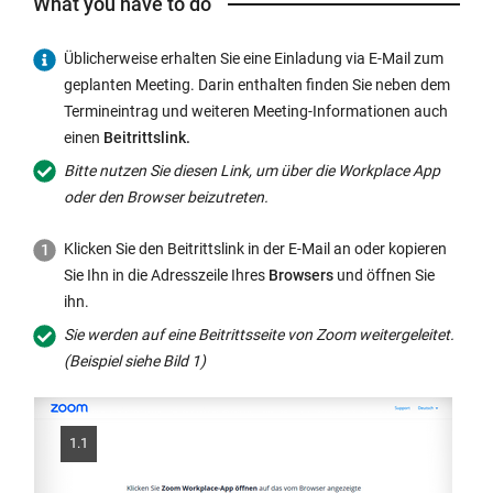
What you have to do
i
l
s
n
i
a
Üblicherweise erhalten Sie eine Einladung via E-Mail zum
k
n
m
geplanten Meeting. Darin enthalten finden Sie neben dem
o
k
e
Termineintrag und weiteren Meeting-Informationen auch
p
o
w
einen
Beitrittslink.
e
p
i
n
e
Bitte nutzen Sie diesen Link, um über die Workplace App
n
s
n
oder den Browser beizutreten.
d
i
s
o
Klicken Sie den Beitrittslink in der E-Mail an oder kopieren
n
i
w:
Sie Ihn in die Adresszeile Ihres
Browsers
und öffnen Sie
t
n
ihn.
h
t
e
h
Sie werden auf eine Beitrittsseite von Zoom weitergeleitet.
s
e
(Beispiel siehe Bild 1)
a
s
m
a
e
m
1.1
w
e
i
w