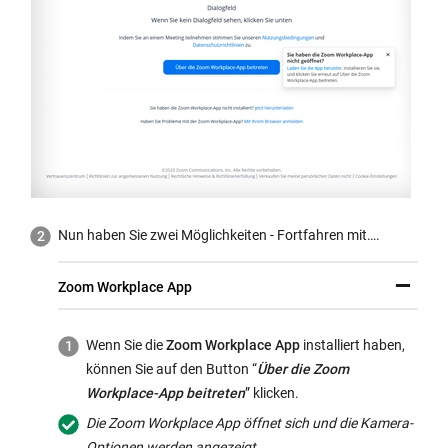
n
i
d
n
o
d
w:
o
w:
Nun haben Sie zwei Möglichkeiten - Fortfahren mit….
Zoom Workplace App
Wenn Sie die
Zoom Workplace App
installiert haben,
können Sie auf den Button “
Über die Zoom
Workplace-App beitreten
” klicken.
Die Zoom Workplace App öffnet sich und die Kamera-
Optionen werden angezeigt.