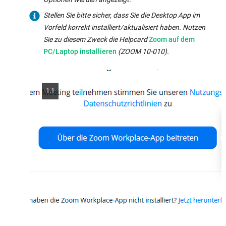
Stellen Sie bitte sicher, dass Sie die Desktop App im
Vorfeld korrekt installiert/aktualisiert haben. Nutzen
Internal
Sie zu diesem Zweck die Helpcard
Zoom auf dem
link
PC/Laptop installieren
(ZOOM 10-010).
opens
in
the
1.1
same
window: