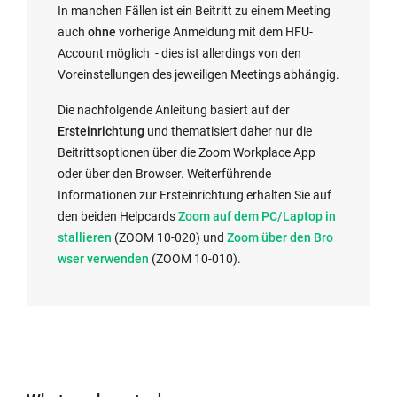
e
In manchen Fällen ist ein Beitritt zu einem Meeting
r
auch
ohne
vorherige Anmeldung mit dem HFU-
n
Account möglich - dies ist allerdings von den
a
Voreinstellungen des jeweiligen Meetings abhängig.
l
Die nachfolgende Anleitung basiert auf der
l
Ersteinrichtung
und thematisiert daher nur die
i
Beitrittsoptionen über die Zoom Workplace App
n
oder über den Browser. Weiterführende
k
Informationen zur Ersteinrichtung erhalten Sie auf
o
I
den beiden Helpcards
Zoom auf dem PC/Laptop in
p
n
I
stallieren
(ZOOM 10-020) und
Zoom über den Bro
e
t
n
wser verwenden
(ZOOM 10-010).
n
e
t
s
r
e
i
n
r
n
a
n
t
l
a
h
l
l
e