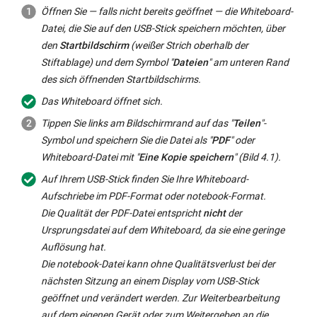
Öffnen Sie — falls nicht bereits geöffnet — die
Whiteboard
-
Datei, die Sie auf den USB-Stick speichern möchten, über
den
Startbildschirm
(weißer Strich oberhalb der
Stiftablage) und dem Symbol "
Dateien
" am unteren Rand
des sich öffnenden Startbildschirms.
Das
Whiteboard
öffnet sich.
Tippen Sie links am Bildschirmrand auf das "
Teilen
"-
Symbol und speichern Sie die Datei als "
PDF
" oder
Whiteboard
-Datei mit "
Eine Kopie speichern
" (Bild 4.1).
Auf Ihrem USB-Stick finden Sie Ihre
Whiteboard
-
Aufschriebe im PDF-Format oder notebook-Format.
Die Qualität der PDF-Datei entspricht
nicht
der
Ursprungsdatei auf dem
Whiteboard
, da sie eine geringe
Auflösung hat.
Die notebook-Datei kann ohne Qualitätsverlust bei der
nächsten Sitzung an einem Display vom USB-Stick
geöffnet und verändert werden. Zur Weiterbearbeitung
auf dem eigenen Gerät oder zum Weitergeben an die