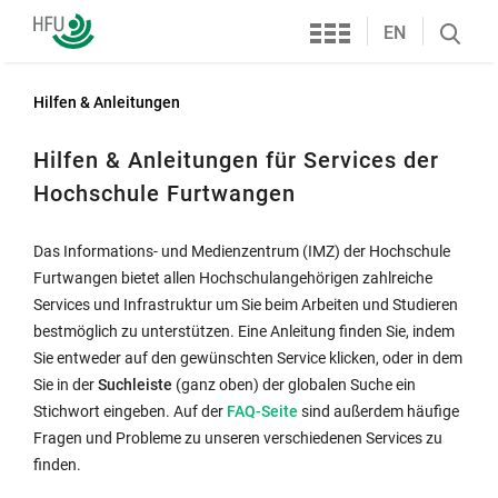
Services
Hochschule
EN
Search
Furtwangen
öffnen
Hilfen & Anleitungen
Hilfen & Anleitungen für Services der
Hochschule Furtwangen
Das Informations- und Medienzentrum (IMZ) der Hochschule
Furtwangen bietet allen Hochschulangehörigen zahlreiche
Services und Infrastruktur um Sie beim Arbeiten und Studieren
bestmöglich zu unterstützen. Eine Anleitung finden Sie, indem
Sie entweder auf den gewünschten Service klicken, oder in dem
Sie in der
Suchleiste
(ganz oben) der globalen Suche ein
Interner
Stichwort eingeben. Auf der
FAQ-Seite
sind außerdem häufige
Link
Fragen und Probleme zu unseren verschiedenen Services zu
öffnet
finden.
sich