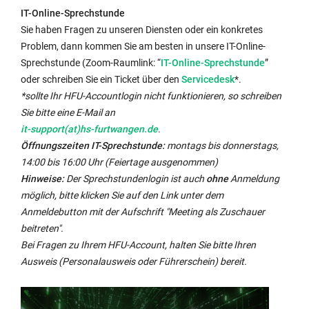
im
IT-Online-Sprechstunde
gleichen
Sie haben Fragen zu unseren Diensten oder ein konkretes
Fenster:
Problem, dann kommen Sie am besten in unsere IT-Online-
Externer
Sprechstunde (Zoom-Raumlink: “
IT-Online-Sprechstunde
”
Link
Externer
oder schreiben Sie ein Ticket über den
Servicedesk
*.
wird
Link
*sollte Ihr HFU-Accountlogin nicht funktionieren, so schreiben
in
wird
Sie bitte eine E-Mail an
neuem
in
it-support(at)hs-furtwangen.de
.
Fenster
neuem
Öffnungszeiten IT-Sprechstunde:
montags bis donnerstags,
geöffnet:
Fenster
14:00 bis 16:00 Uhr (Feiertage ausgenommen)
geöffnet:
Hinweise:
Der Sprechstundenlogin ist auch
ohne
Anmeldung
möglich, bitte klicken Sie auf den Link unter dem
Anmeldebutton mit der Aufschrift "Meeting als Zuschauer
beitreten".
Bei Fragen zu Ihrem HFU-Account, halten Sie bitte Ihren
Ausweis (Personalausweis oder Führerschein) bereit.