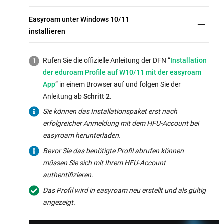
Easyroam unter Windows 10/11
installieren
Externer
Rufen Sie die offizielle Anleitung der DFN “
Installation
Link
der eduroam Profile auf W10/11 mit der easyroam
wird
App
” in einem Browser auf und folgen Sie der
in
Anleitung ab
Schritt 2
.
neuem
Sie können das Installationspaket erst nach
Fenster
erfolgreicher Anmeldung mit dem HFU-Account bei
geöffnet:
easyroam herunterladen.
Bevor Sie das benötigte Profil abrufen können
müssen Sie sich mit Ihrem HFU-Account
authentifizieren.
Das Profil wird in easyroam neu erstellt und als gültig
angezeigt.