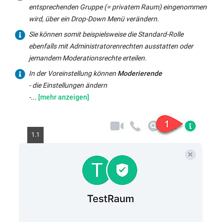
entsprechenden Gruppe (= privatem Raum) eingenommen
wird, über ein Drop-Down Menü verändern.
Sie können somit beispielsweise die Standard-Rolle
ebenfalls mit Administratorenrechten ausstatten oder
jemandem Moderationsrechte erteilen.
In
In der Voreinstellung können
Moderierende
der
- die Einstellungen ändern
Voreinstellung
-...
können
Moderierende
-
1.1
die
Einstellungen
ändern
-
andere
Benutzer
(aber