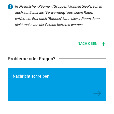
Bild
In öffentlichen Räumen (Gruppen) können Sie Personen
und
auch zunächst als "Verwarnung" aus einem Raum
Thema
entfernen. Erst nach "Bannen" kann dieser Raum dann
des
nicht mehr von der Person betreten werden.
Raums
ändern
NACH OBEN
Probleme oder Fragen?
Nachricht schreiben