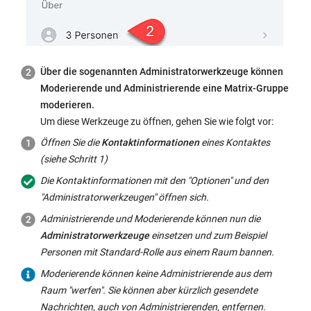
nicht
die
Administratoren)
aus
Über die sogenannten Administratorwerkzeuge können
dem
Moderierende und Administrierende eine Matrix-Gruppe
Raum
moderieren.
werfen
Um diese Werkzeuge zu öffnen, gehen Sie wie folgt vor:
und
auch
Öffnen Sie die
Kontaktinformationen
eines Kontaktes
verbannen
(siehe Schritt 1)
-
Die Kontaktinformationen mit den "Optionen" und den
Nachrichten
"Administratorwerkzeugen" öffnen sich.
von
Administrierende und Moderierende können nun die
anderen
Administratorwerkzeuge
einsetzen und zum Beispiel
löschen
Personen mit Standard-Rolle aus einem Raum bannen.
-
Moderierende können keine Administrierende aus dem
den
Raum "werfen". Sie können aber kürzlich gesendete
Namen,
Nachrichten, auch von Administrierenden, entfernen.
das