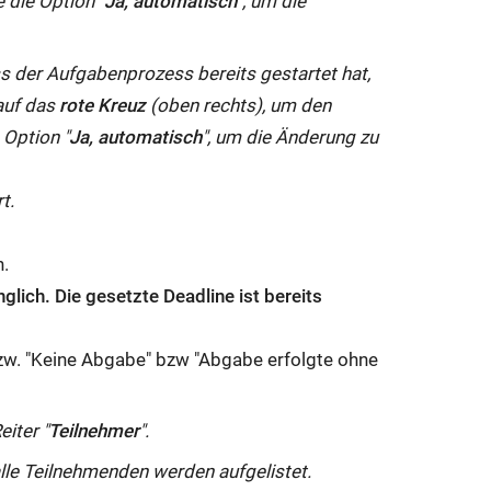
 die Option "
Ja, automatisch
", um die
s der Aufgabenprozess bereits gestartet hat,
auf das
rote Kreuz
(oben rechts), um den
 Option "
Ja, automatisch
", um die Änderung zu
t.
n.
glich. Die gesetzte Deadline ist bereits
bzw. "Keine Abgabe" bzw "Abgabe erfolgte ohne
eiter "
Teilnehmer
".
alle Teilnehmenden werden aufgelistet.