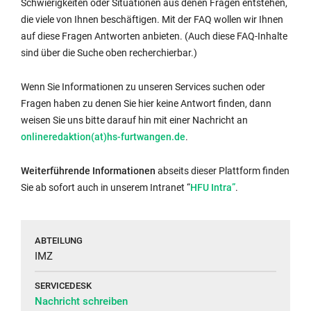
Schwierigkeiten oder Situationen aus denen Fragen entstehen,
die viele von Ihnen beschäftigen. Mit der FAQ wollen wir Ihnen
auf diese Fragen Antworten anbieten. (Auch diese FAQ-Inhalte
sind über die Suche oben recherchierbar.)
Wenn Sie Informationen zu unseren Services suchen oder
Fragen haben zu denen Sie hier keine Antwort finden, dann
weisen Sie uns bitte darauf hin mit einer Nachricht an
onlineredaktion(at)hs-furtwangen.de
.
Weiterführende Informationen
abseits dieser Plattform finden
Externer
Sie ab sofort auch in unserem Intranet “
HFU Intra”
.
Link
wird
in
ABTEILUNG
neuem
IMZ
Fenster
SERVICEDESK
geöffnet:
Nachricht schreiben