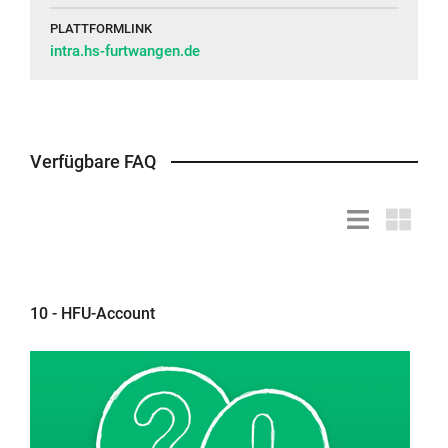
PLATTFORMLINK
intra.hs-furtwangen.de
Verfügbare FAQ
Listendarstell
Kacheld
10 - HFU-Account