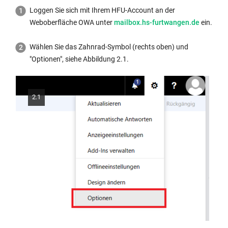
Loggen Sie sich mit Ihrem HFU-Account an der
Externer
Weboberfläche OWA unter
mailbox.hs-furtwangen.de
ein.
Link
wird
Wählen Sie das Zahnrad-Symbol (rechts oben) und
in
"Optionen", siehe Abbildung 2.1.
neuem
Fenster
geöffnet:
2.1