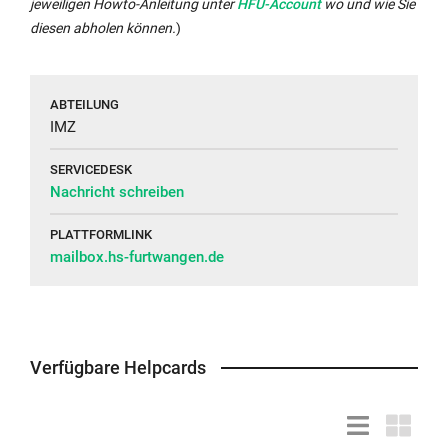
Interner
jeweiligen Howto-Anleitung unter
HFU-Account
wo und wie Sie
Link
diesen abholen können.
)
öffnet
sich
im
ABTEILUNG
gleichen
IMZ
Fenster:
SERVICEDESK
Nachricht schreiben
PLATTFORMLINK
mailbox.hs-furtwangen.de
Verfügbare Helpcards
Listendarstell
Kacheld