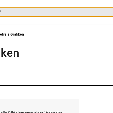
refreie Grafiken
iken