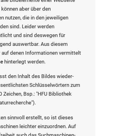
alle Bildelemente einer Webseite
e können aber über den
nutzen, die in den jeweiligen
rden sind. Leider werden
ntlicht und sind deswegen für
ügend auswertbar. Aus diesem
r auf denen Informationen vermittelt
te
hinterlegt werden.
st den Inhalt des Bildes wieder-
esentlichsten Schlüsselwörtern zum
80 Zeichen, Bsp.: "HFU Bibliothek
aturrecherche").
n sinnvoll erstellt, so ist dieses
schinen leichter einzuordnen. Auf
refreiheit auch das Suchmaschinen-