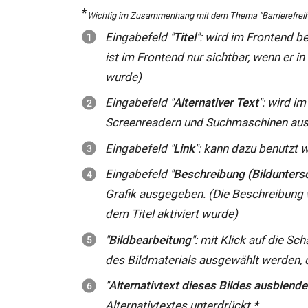
*
Wichtig im Zusammenhang mit dem Thema "Barrierefreih
Eingabefeld "
Titel
": wird im Frontend b
ist im Frontend nur sichtbar, wenn er i
wurde)
Eingabefeld "
Alternativer Text
": wird i
Screenreadern und Suchmaschinen aus
Eingabefeld "
Link
": kann dazu benutzt w
Eingabefeld "
Beschreibung (Bilduntersc
Grafik ausgegeben. (Die Beschreibung w
dem Titel aktiviert wurde)
"
Bildbearbeitung
": mit Klick auf die Sc
des Bildmaterials ausgewählt werden, 
"
Alternativtext dieses Bildes ausblend
Alternativtextes unterdrückt.
*