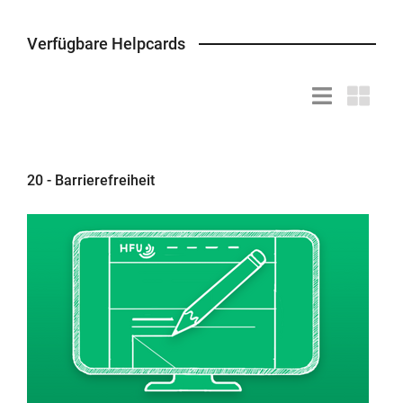
Verfügbare Helpcards
Listendarstell
Kacheld
20 - Barrierefreiheit