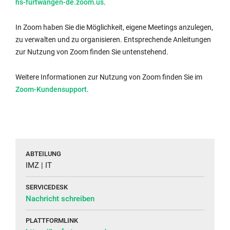
Externer
hs-furtwangen-de.zoom.us
.
Link
wird
In Zoom haben Sie die Möglichkeit, eigene Meetings anzulegen,
in
zu verwalten und zu organisieren. Entsprechende Anleitungen
neuem
zur Nutzung von Zoom finden Sie untenstehend.
Fenster
geöffnet:
Weitere Informationen zur Nutzung von Zoom finden Sie im
Zoom-Kundensupport
.
ABTEILUNG
IMZ | IT
SERVICEDESK
Nachricht schreiben
PLATTFORMLINK