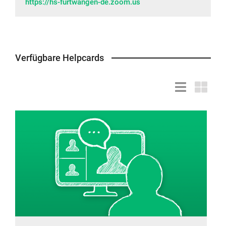
https://hs-furtwangen-de.zoom.us
Verfügbare Helpcards
Listendarstell
Kacheld