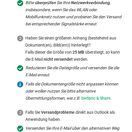
Bitte
überprüfen
Sie Ihre
Netzwerkverbindung
,
insbesondere, wenn Sie das WLAN oder
Mobilfunknetz nutzen und probieren Sie den Versand
bei entsprechender Signalstärke erneut.
Haben Sie einen größeren Anhang (bestehend aus
Dokument(en), Bild(ern)) hinterlegt?
Falls dieser die Größe von
25 MB
übersteigt, so kann
die E-Mail
nicht versendet
werden.
Reduzieren Sie die Dateigröße und versenden Sie die
E-Mail erneut.
Falls die Dokumentengröße nicht anpassen können
oder wollen nutzen Sie bitte alternative
Interner
Übermittlungsformen, wie z.B.
bwSync & Share
.
Link
öffnet
Falls Sie
Versandprobleme
direkt aus Outlook als
sich
Anwendung haben.
im
Versenden Sie Ihre E-Mail über den alternativen Weg