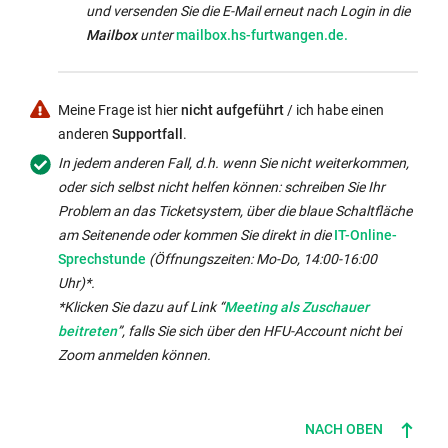
gleichen
und versenden Sie die E-Mail erneut nach Login in die
Fenster:
Externer
Mailbox
unter
mailbox.hs-furtwangen.de.
Link
wird
in
Meine Frage ist hier
nicht aufgeführt
/ ich habe einen
neuem
anderen
Supportfall
.
Fenster
In jedem anderen Fall, d.h. wenn Sie nicht weiterkommen,
geöffnet:
oder sich selbst nicht helfen können: schreiben Sie Ihr
Problem an das Ticketsystem, über die blaue Schaltfläche
Externer
am Seitenende oder kommen Sie direkt in die
IT-Online-
Link
Sprechstunde
(Öffnungszeiten: Mo-Do, 14:00-16:00
wird
Uhr)*.
in
*
Klicken Sie dazu auf Link “
Meeting als Zuschauer
neuem
beitreten
”, falls Sie sich über den HFU-Account nicht bei
Fenster
Zoom anmelden können.
geöffnet:
NACH OBEN