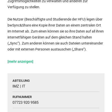
Zugriffsmöglichkeiten zu verwalten und anderen zur
Verfügung zu stellen.
Die Nutzer (Beschäftigte und Studierende der HFU) legen über
bwSync&Share eine Kopie ihrer Daten an einem zentralen Ort
im Internet ab. Zum einen können sie so ihre Daten auf all ihren
internetfähigen Geräten auf dem gleichen Stand halten
(„Sync“). Zum anderen können sie auch Dateien untereinander
oder mit externen Personen austauschen („Share“).
Authentifizierung
Die
Im
Wichtig:
und
Nutzungsbedingungen
Unterschied
Für
Autorisierung
und
zu
schützenswerte
erfolgen
weiterführende
den
Daten
ABTEILUNG
über
Informationen
Angeboten
verwenden
IMZ | IT
das
finden
ähnlicher
Sie
RUFNUMMER
Single
Sie
Dienste,
Tools
07723 920 9585
Sign-
hier:
werden
für
on
Nutzungsbedingungen
bei
eine Ende-