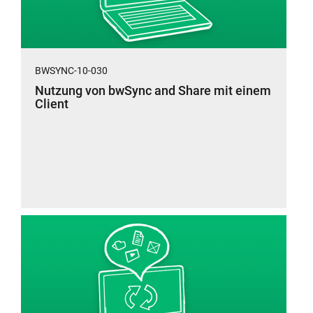
Mac
und
OS,
unterliegen
Linux,
somit
Apple
der
BWSYNC-10-030
iOS
deutschen
Nutzung von bwSync and Share mit einem
und
Datenschutzgesetzgebung.
Client
Android
sowie
plattformübergreifend
über
einen
Web-
Browser
erfolgen.