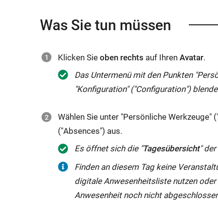
Was Sie tun müssen
Klicken Sie
oben rechts
auf Ihren
Avatar
.
Das Untermenü mit den Punkten "Persö
"Konfiguration" ("
Configuration
") blende
Wählen Sie unter "Persönliche Werkzeuge" (
("
Absences
") aus.
Es öffnet sich die "
Tagesübersicht
" de
Finden an diesem Tag keine Veranstaltu
digitale Anwesenheitsliste nutzen oder
Anwesenheit noch nicht abgeschlossen h