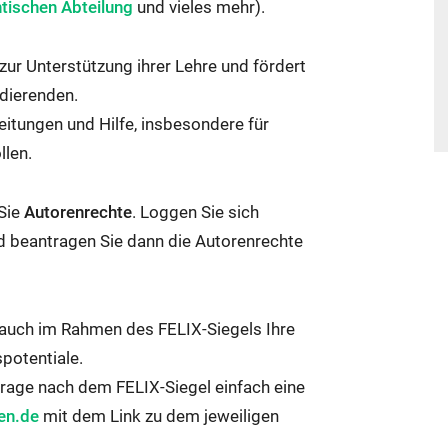
er
Link
Link
tischen Abteilung
und vieles mehr).
wird
wird
in
in
zur Unterstützung ihrer Lehre und fördert
neuem
neuem
dierenden.
Fenster
Fenster
eitungen und Hilfe, insbesondere für
r
geöffnet:
geöffnet:
llen.
et:
 Sie
Autorenrechte
. Loggen Sie sich
d beantragen Sie dann die Autorenrechte
 auch im Rahmen des FELIX-Siegels Ihre
potentiale.
frage nach dem FELIX-Siegel einfach eine
en.de
mit dem Link zu dem jeweiligen