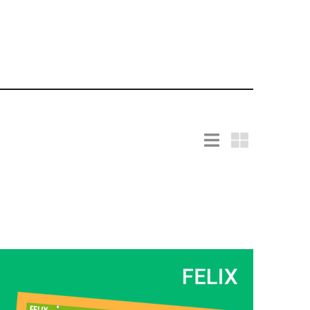
Listendarstellung
Kacheldarste