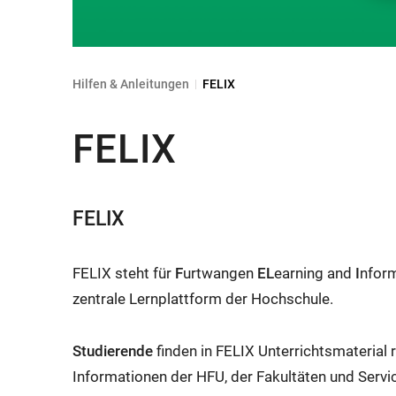
Hilfen & Anleitungen
FELIX
FELIX
FELIX
FELIX steht für
F
urtwangen
EL
earning and
I
nform
zentrale Lernplattform der Hochschule.
Studierende
finden in FELIX Unterrichtsmaterial
Informationen der HFU, der Fakultäten und Servi