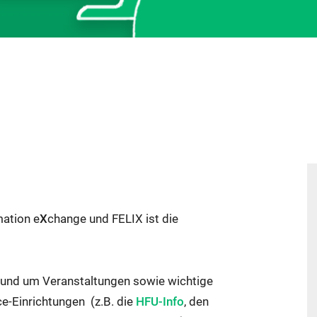
ation e
X
change und FELIX ist die
 rund um Veranstaltungen sowie wichtige
Externer
Externer
ce-Einrichtungen (z.B. die
HFU-Info
, den