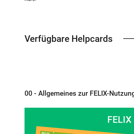
Anwendung
wird
gestartet:
Verfügbare Helpcards
00 - Allgemeines zur FELIX-Nutzun