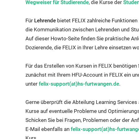
Extern
Wegweiser für Studierende
, die Kurse der
Studen
Link
wird
Für
Lehrende
bietet FELIX zahlreiche Funktionen 
in
die Kommunikation zwischen Lehrenden und Stu
neuem
Auf dieser Howto-Seite finden Sie praktische Anl
Fenste
Dozierende, die FELIX in Ihrer Lehre einsetzen wo
geöffn
Für das Erstellen von Kursen in FELIX benötigen
zunächst mit Ihrem HFU-Account in FELIX ein un
E-
unter
felix-support(at)hs-furtwangen.de
.
Mail
Anwendung
Gerne überprüft die Abteilung Learning Services
wird
Kurse auf eventuelle Probleme und Optimierungs
gestartet:
Schicken Sie bei Fragen, Problemen oder der An
E-
E-Mail ebenfalls an
felix-support(at)hs-furtwang
Mail
Kurs.