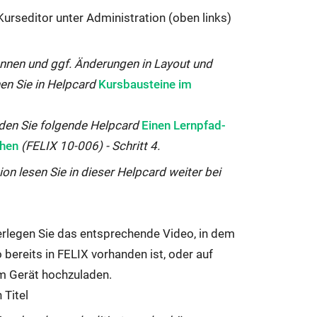
Kurseditor unter Administration (oben links)
nnen und ggf. Änderungen in Layout und
Interner
en Sie in Helpcard
Kursbausteine im
Link
öffnet
Interner
nden Sie folgende Helpcard
Einen Lernpfad-
sich
Link
chen
(FELIX 10-006) - Schritt 4.
im
öffnet
ion lesen Sie in dieser Helpcard weiter bei
gleichen
sich
Fenster:
im
gleichen
terlegen Sie das entsprechende Video, in dem
Fenster:
 bereits in FELIX vorhanden ist, oder auf
em Gerät hochzuladen.
 Titel