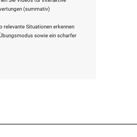
nen Sie Videos für interaktive
wertungen (summativ)
 relevante Situationen erkennen
n Übungsmodus sowie ein scharfer