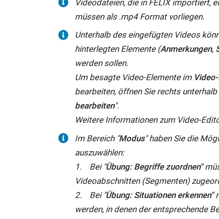
Videodateien, die in FELIX importiert,
müssen als .mp4 Format vorliegen.
Unterhalb des eingefügten Videos könn
hinterlegten Elemente (
Anmerkungen, 
werden sollen.
Um besagte Video-Elemente im
Video-
bearbeiten, öffnen Sie rechts unterhal
bearbeiten
".
Weitere Informationen zum Video-Editor
Im Bereich "
Modus
" haben Sie die Mög
auszuwählen:
1. Bei "
Übung: Begriffe zuordnen"
müs
Videoabschnitten (Segmenten) zugeor
2. Bei "
Übung: Situationen erkennen"
m
werden, in denen der entsprechende Be