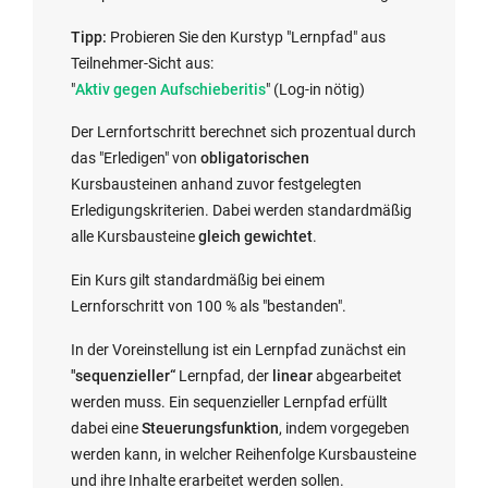
Tipp:
Probieren Sie den Kurstyp "Lernpfad" aus
Teilnehmer-Sicht aus:
E
"
Aktiv gegen Aufschieberitis
" (Log-in nötig)
x
Der Lernfortschritt berechnet sich prozentual durch
t
das "Erledigen" von
obligatorischen
e
Kursbausteinen anhand zuvor festgelegten
r
Erledigungskriterien. Dabei werden standardmäßig
n
alle Kursbausteine
gleich gewichtet
.
e
r
Ein Kurs gilt standardmäßig bei einem
L
Lernforschritt von 100 % als "bestanden".
i
n
In der Voreinstellung ist ein Lernpfad zunächst ein
k
"sequenzieller“
Lernpfad, der
linear
abgearbeitet
w
werden muss. Ein sequenzieller Lernpfad erfüllt
i
dabei eine
Steuerungsfunktion
, indem vorgegeben
r
werden kann, in welcher Reihenfolge Kursbausteine
d
und ihre Inhalte erarbeitet werden sollen.