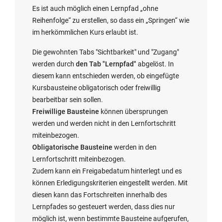
i
Es ist auch möglich einen Lernpfad „ohne
n
Reihenfolge“ zu erstellen, so dass ein „Springen“ wie
n
im herkömmlichen Kurs erlaubt ist.
e
Die gewohnten Tabs "Sichtbarkeit" und "Zugang"
u
werden durch
den Tab "Lernpfad"
abgelöst. In
e
diesem kann entschieden werden, ob eingefügte
m
Kursbausteine obligatorisch oder freiwillig
F
bearbeitbar sein sollen.
e
Freiwillige Bausteine
können übersprungen
n
werden und werden nicht in den Lernfortschritt
s
miteinbezogen.
t
Obligatorische Bausteine
werden in den
e
Lernfortschritt miteinbezogen.
r
Zudem kann ein Freigabedatum hinterlegt und es
g
können Erledigungskriterien eingestellt werden. Mit
e
diesen kann das Fortschreiten innerhalb des
ö
Lernpfades so gesteuert werden, dass dies nur
f
möglich ist, wenn bestimmte Bausteine aufgerufen,