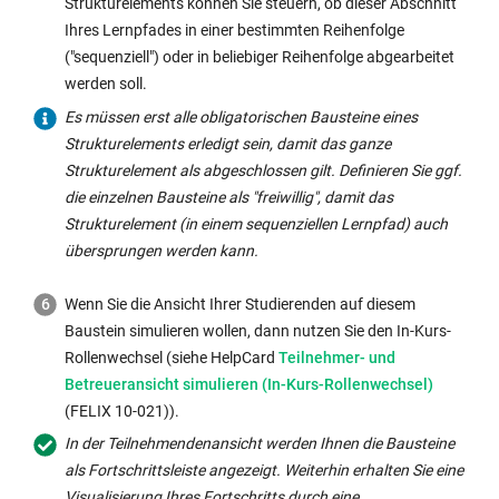
Strukturelements können Sie steuern, ob dieser Abschnitt
Sie
oder
(z.B.
Die
ermittelt
erhalten
das
Baustein
Ihres Lernpfades in einer bestimmten Reihenfolge
mittels
löschen.
X
Erledigung
werden
die
Öffnen
bearbeitet
("sequenziell") oder in beliebiger Reihenfolge abgearbeitet
"Übersicht
Bei
Tage
eines
soll.
Teilnehmenden
als
werden
werden soll.
Konfiguration"
neu
nach
freiwilligen
Hinweis:
eine
erledigt.
muss.
(oben
hinzugefügten
erstem
Es müssen erst alle obligatorischen Bausteine eines
Kursbausteins
bei
entsprechende
Als
Achtung:
rechts)
obligatorischen
Kursbesuch
Strukturelements erledigt sein, damit das ganze
wird
Bausteinen,
Information.
weitere
wenn
eine
Kursbausteinen
eines
Strukturelement als abgeschlossen gilt. Definieren Sie ggf.
nicht
die
Tipp:
Option
jemand
Übersicht
werden
Teilnehmenden)
die einzelnen Bausteine als "freiwillig", damit das
bei
innerhalb
Wir
kann
diese
über
keine
eingestellt
Strukturelement (in einem sequenziellen Lernpfad) auch
der
eines
empfehlen
eine
Frist
alle
Bearbeitungszeiten
werden.
übersprungen werden kann.
prozentualen
Strukturelements
Freigabedaten
Lesebestätigung
verpasst,
Kursbausteine
übernommen.
So
Fortschritts-
eingefügt
nur
durch
kann
erhalten.
Diese
sind
Wenn Sie die Ansicht Ihrer Studierenden auf diesem
Anzeige
werden
bei
die
dies
Zudem
müssen
nicht
Baustein simulieren wollen, dann nutzen Sie den In-Kurs-
berücksichtigt.
und
didaktischer
Benutzer
zu
können
von
nur
Externer
Rollenwechsel (siehe HelpCard
Teilnehmer- und
Ausgenommen
:
bei
Notwendigkeit
eingefordert
Problemen
Sie
Ihnen
individuellere
Link
Betreueransicht simulieren (In-Kurs-Rollenwechsel)
Bausteine
denen
zu
werden.
führen,
an
händisch
Pfade
wird
(FELIX 10-021)).
können
die
nutzen.
Je
wenn
dieser
eingetragen
möglich,
in
(für
Bearbeitungszeit
In der Teilnehmendenansicht werden Ihnen die Bausteine
Nicht
nach
weitere
Stelle
werden.
sondern
neuem
alle)
hinzugefügt
als Fortschrittsleiste angezeigt. Weiterhin erhalten Sie eine
zugängliche
Kursbaustein
Bausteine
mehrere
Die
dies
Fenster
vom
wurde,
Visualisierung Ihres Fortschritts durch eine