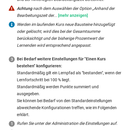
Achtung
Achtung
nach dem Auswählen der Option „Anhand der
nach
Bearbeitungszeit der...
dem
Werden im laufenden Kurs neue Bausteine hinzugefügt
Auswählen
oder gelöscht, wird dies bei der Gesamtsumme
der
berücksichtigt und der bisherige Prozentwert der
Option
Lernenden wird entsprechend angepasst.
„Anhand
der
Bei Bedarf weitere Einstellungen für "Einen Kurs
Bearbeitungszeit
bestehen" konfigurieren:
der
Standardmäßig gilt ein Lernpfad als "bestanden", wenn der
obligatorischen
Lernfortschritt bei 100 % liegt.
Kursbausteine“
Standardmäßig werden Punkte summiert und
müssen
ausgegeben.
Sie
Sie können bei Bedarf von den Standardeinstellungen
eine
abweichende Konfigurationen treffen, wie im Folgenden
Bearbeitungszeit
erklärt.
hinterlegen.
Rufen Sie unter der Administration die Einstellungen auf.
Diese