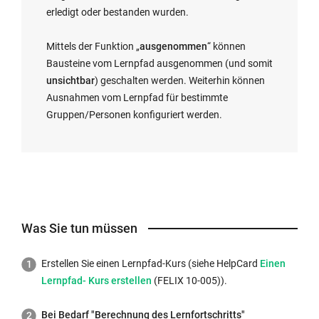
f
erledigt oder bestanden wurden.
n
e
Mittels der Funktion „
ausgenommen
“ können
t:
Bausteine vom Lernpfad ausgenommen (und somit
unsichtbar
) geschalten werden. Weiterhin können
Ausnahmen vom Lernpfad für bestimmte
Gruppen/Personen konfiguriert werden.
Was Sie tun müssen
Externer
Erstellen Sie einen Lernpfad-Kurs (siehe HelpCard
Einen
Link
Lernpfad- Kurs erstellen
​​​​​​​ (FELIX 10-005)).
wird
in
Bei Bedarf "Berechnung des Lernfortschritts"