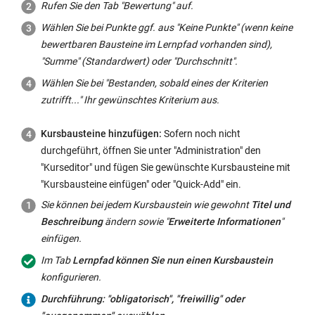
Rufen Sie den Tab "Bewertung" auf.
wird
für
Wählen Sie bei Punkte ggf. aus "Keine Punkte" (wenn keine
alle
bewertbaren Bausteine im Lernpfad vorhanden sind),
bestehenden,
"Summe" (Standardwert) oder "Durchschnitt".
obligatorischen
Wählen Sie bei "Bestanden, sobald eines der Kriterien
Kursbausteine
zutrifft..." Ihr gewünschtes Kriterium aus.
als
Voreinstellung
Kursbausteine hinzufügen:
Sofern noch nicht
konfiguriert.
durchgeführt, öffnen Sie unter "Administration" den
Diese
"Kurseditor" und fügen Sie gewünschte Kursbausteine mit
Bearbeitungszeit
"Kursbausteine einfügen" oder "Quick-Add" ein.
kann
Sie können bei jedem Kursbaustein wie gewohnt
Titel und
nicht
Beschreibung
ändern sowie "
Erweiterte Informationen
"
zentral
einfügen.
zurückgesetzt
Im Tab
Lernpfad können Sie nun einen Kursbaustein
oder
konfigurieren.
überschrieben
werden.
Durchführung:
Durchführung: "obligatorisch", "freiwillig" oder
Sie