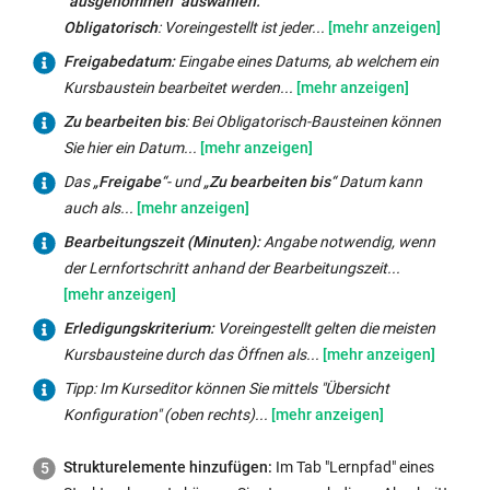
"obligatorisch",
"ausgenommen" auswählen.
müssen
"freiwillig"
Obligatorisch
: Voreingestellt ist jeder...
für
oder
Freigabedatum:
Freigabedatum:
Eingabe eines Datums, ab welchem ein
eine
"ausgenommen"
Eingabe
Kursbaustein bearbeitet werden...
unterschiedliche
auswählen.
eines
Zu
Zu bearbeiten bis
: Bei Obligatorisch-Bausteinen können
Gewichtung
Obligatorisch
:
Datums,
bearbeiten
Sie hier ein Datum...
der
Voreingestellt
ab
bis
:
Kursbausteine
Das
Das „
Freigabe
“- und „
Zu bearbeiten bis
“ Datum kann
ist
welchem
Bei
händisch
„
auch als...
Freigabe
“-
jeder
ein
Obligatorisch-
bei
und
Kursbaustein
Bearbeitungszeit
Bearbeitungszeit (Minuten):
Angabe notwendig, wenn
Kursbaustein
Bausteinen
jedem
„
Zu
obligatorisch.
(Minuten):
der Lernfortschritt anhand der Bearbeitungszeit...
bearbeitet
können
bestehenden,
bearbeiten
Freiwillige
Angabe
werden
Sie
obligatorischen
bis
“
Kursbausteine
notwendig,
kann.
Erledigungskriterium:
Erledigungskriterium:
Voreingestellt gelten die meisten
hier
Kursbaustein
Datum
können
wenn
Ist
Voreingestellt
Kursbausteine durch das Öffnen als...
ein
die
kann
übersprungen
der
das
gelten
Datum
Tipp:
Tipp: Im Kurseditor können Sie mittels "Übersicht
Bearbeitungszeit
auch
oder
Lernfortschritt
Datum
die
setzen,
Im
Konfiguration" (oben rechts)...
nachträglich
als
später
anhand
noch
meisten
bis
Kurseditor
entsprechend
relatives
erledigt
der
nicht
Kursbausteine
wann
Strukturelemente hinzufügen:
Im Tab "Lernpfad" eines
können
anpassen
Datum
werden.
Bearbeitungszeit
eingetreten,
durch
der