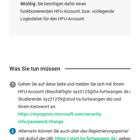
Wichtig:
Sie benötigen dafür einen
funktionierenden HFU-Account, bzw. vorliegende
Logindaten für den HFU-Account.
Was Sie tun müssen
Gehen Sie auf diese Seite und melden Sie sich mit Ihrem
HFU-Account (Beschäftigte: xyz3125@hs-furtwangen.de |
Studierende: xyz31259@stud.hs-furtwangen.de) und
Externer
Ihrem Kennwort an:
Link
https://mysignins.microsoft.com/security-
wird
info/password/change
.
in
Alternativ können Sie auch über das Registrierungsportal
neuem
Externer
mit Aufruf der URL
https://start.hs-furtwangen.de/
gehen