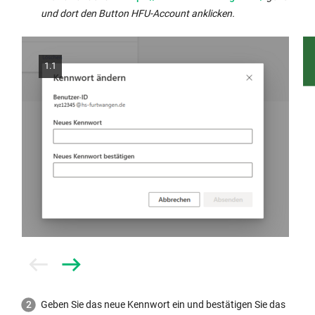
Fenster
Link
und dort den Button HFU-Account anklicken.
geöffnet:
wird
in
neuem
1.1
Fenster
geöffnet:
Prev
Next
Geben Sie das neue Kennwort ein und bestätigen Sie das