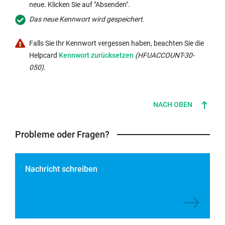
neue. Klicken Sie auf "Absenden".
Das neue Kennwort wird gespeichert.
Falls Sie Ihr Kennwort vergessen haben, beachten Sie die
Interner
Helpcard
Kennwort zurücksetzen
(HFUACCOUNT-30-
Link
050).
öffnet
sich
im
NACH OBEN
gleichen
Fenster:
Probleme oder Fragen?
Nachricht schreiben