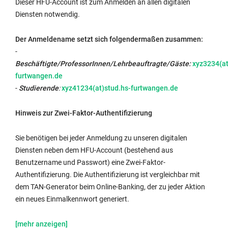
Dieser HFU-Account ist zum Anmelden an allen digitalen
Diensten notwendig.
Der Anmeldename setzt sich folgendermaßen zusammen:
-
Beschäftigte/ProfessorInnen/Lehrbeauftragte/Gäste:
xyz3234(at
furtwangen.de
-
Studierende
:
xyz41234(at)stud.hs-furtwangen.de
Hinweis zur Zwei-Faktor-Authentifizierung
Sie benötigen bei jeder Anmeldung zu unseren digitalen
Diensten neben dem HFU-Account (bestehend aus
Benutzername und Passwort) eine Zwei-Faktor-
Authentifizierung. Die Authentifizierung ist vergleichbar mit
dem TAN-Generator beim Online-Banking, der zu jeder Aktion
ein neues Einmalkennwort generiert.
Wir
Beschäftigte