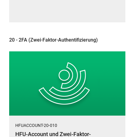
Fenster:
(mit
Windows
App
2fast)
(HFUACCOUNT
20-
20 - 2FA (Zwei-Faktor-Authentifizierung)
020).
Bitte
beachten
Sie
die
HFU
Passwort-
Richtlinie
.
HFUACCOUNT-20-010
HFU-Account und Zwei-Faktor-