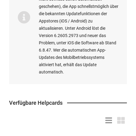
geschehen), die App schnellstmöglich über
Mail
Sie
it-
die bekannten Updatefunktionen der
Anwendung
dieses
support(at)hs-
Appstores (iOS / Android) zu
wird
registrieren
furtwangen.de
aktualisieren. Unter Android löst die
gestartet:
und
mit
Version 6.2605.2973 und neuer das
die
dem
Problem, unter iOS die Software ab Stand
Microsoft
Stichwort
6.8.47. Wer die automatischen App-
Authenticator
"Hardware-
Updates des Mobilbetriebssystems
App
Token".
aktiviert hat, erhält das Update
(oder
automatisch.
eine
andere
Authenticator
App
nach
Verfügbare Helpcards
Ihrer
Wahl)
Listendarstell
Kacheld
installieren,
siehe