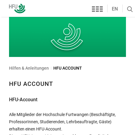
Services
Hochschule
EN
Se
Furtwangen
öf
Hilfen & Anleitungen
HFU ACCOUNT
HFU ACCOUNT
HFU-Account
Alle Mitglieder der Hochschule Furtwangen (Beschäftigte,
ProfessorInnen, Studierenden, Lehrbeauftragte, Gäste)
erhalten einen HFU-Account.