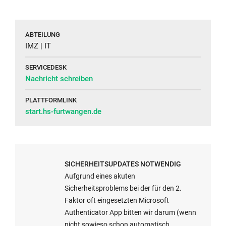
empfehlen
der
Ihnen
HFU
die
haben
ABTEILUNG
Nutzung
alternativ
IMZ | IT
Ihres
die
SERVICEDESK
Smartphones
Möglichkeit
Nachricht schreiben
zur
eine
Generierung
hardwarebasierte
PLATTFORMLINK
des
Möglichkeit
start.hs-furtwangen.de
sogenannten
zu
Einmalkennwortes
nutzen.
(TOTP).
Schreiben
Um
Sie
SICHERHEITSUPDATES NOTWENDIG
Ihr
in
Aufgrund eines akuten
Smartphone
diesem
Sicherheitsproblems bei der für den 2.
nutzen
Fall
Faktor oft eingesetzten Microsoft
zu
ein
Authenticator App bitten wir darum (wenn
können,
Ticket
nicht sowieso schon automatisch
E-
müssen
an