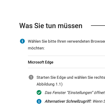
n
e
r
L
Was Sie tun müssen
i
n
Wählen Sie bitte Ihren verwendeten Browser 
k
möchten:
ö
f
Microsoft Edge
f
n
Starten Sie Edge und wählen Sie recht
e
Abbildung 1.1)
t
s
Das Fenster “Einstellungen” öffnet
i
Alternativer Schnellzugriff:
Wenn Si
c