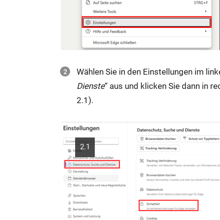
t
e
r:
Wählen Sie in den Einstellungen im lin
Dienste
“ aus und klicken Sie dann in re
2.1).
2.1