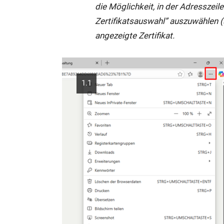
die Möglichkeit, in der Adresszeil
h
Zertifikatsauswahl” auszuwählen (
i
angezeigte Zertifikat.
m
g
l
1.1
e
i
c
h
e
n
F
e
n
s