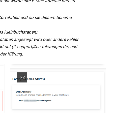
unt wurde Ihre E-Mail-Adresse bereits
 Korrektheit und ob sie diesem Schema
es Kleinbuchstaben).
hstaben angezeigt wird oder andere Fehler
akt auf (it-support@hs-futwangen.de) und
 der Klärung.
6.2