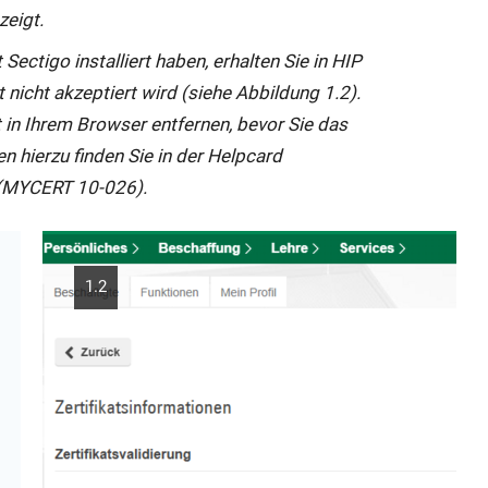
Link
zeigt.
wird
t Sectigo installiert haben, erhalten Sie in HIP
in
t nicht akzeptiert wird (siehe Abbildung 1.2).
neuem
 in Ihrem Browser entfernen, bevor Sie das
Fenster
Interner
nen hierzu finden Sie in der Helpcard
geöffnet:
Link
(MYCERT 10-026).
öffnet
sich
im
1.2
gleichen
Fenster: