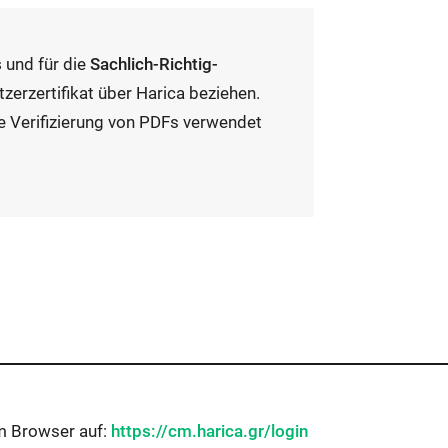
s
und für die
Sachlich-Richtig-
zerzertifikat über Harica beziehen.
ie Verifizierung von PDFs verwendet
Externer
em Browser auf:
https://cm.harica.gr/login