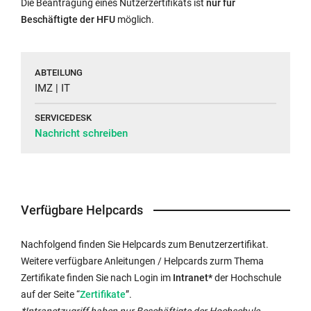
Die Beantragung eines Nutzerzertifikats ist
nur für
Beschäftigte der HFU
möglich.
ABTEILUNG
IMZ | IT
SERVICEDESK
Nachricht schreiben
Verfügbare Helpcards
Nachfolgend finden Sie Helpcards zum Benutzerzertifikat.
Weitere verfügbare Anleitungen / Helpcards zurm Thema
Zertifikate finden Sie nach Login im
Intranet*
der Hochschule
Externer
auf der Seite “
Zertifikate
”.
Link
*Intranetzugriff haben nur Beschäftigte der Hochschule