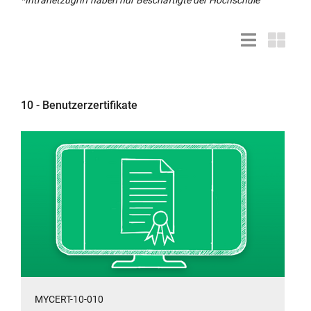
wird
in
Listendarstell
Kacheld
neuem
Fenster
geöffnet:
10 - Benutzerzertifikate
MYCERT-10-010