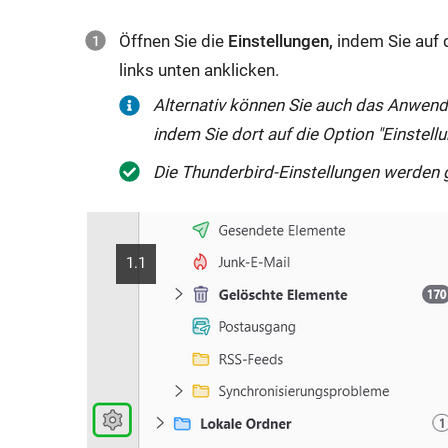
f
Öffnen Sie die
Einstellungen,
indem Sie auf 
f
links unten anklicken.
n
Alternativ können Sie auch das Anwend
e
indem Sie dort auf die Option "
Einstell
t
s
Die Thunderbird-Einstellungen werden 
i
c
h
1.1
i
m
g
l
e
i