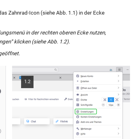
f
das Zahnrad-Icon (siehe Abb. 1.1) in der Ecke
n
e
ungsmenü in der rechten oberen Ecke nutzen,
t
ungen
"
klicken (siehe Abb. 1.2).
s
i
geöffnet.
c
h
i
1.2
m
g
l
e
i
c