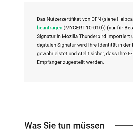
Das Nutzerzertifikat von DFN (siehe Helpc
I
beantragen
(MYCERT 10-010))
(nur für Be
n
Signatur in Mozilla Thunderbird importiert 
t
digitalen Signatur wird Ihre Identität in d
e
gewährleistet und stellt sicher, dass Ihre 
r
Empfänger zugestellt werden.
n
e
r
L
i
n
k
Was Sie tun müssen
ö