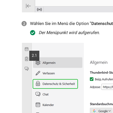
c
h
e
Wählen Sie im Menü die Option
"Datenschut
n
F
Der Menüpunkt wird aufgerufen.
e
n
s
2.1
t
e
r: