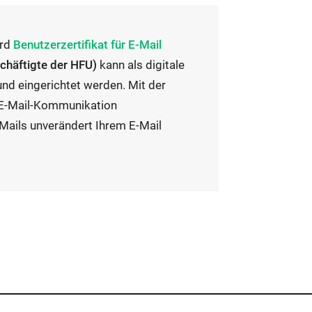
I
ard
Benutzerzertifikat für E-Mail
n
schäftigte der HFU)
kann als digitale
t
und eingerichtet werden. Mit der
e
er E-Mail-Kommunikation
r
E-Mails unverändert Ihrem E-Mail
n
e
r
L
i
n
k
ö
f