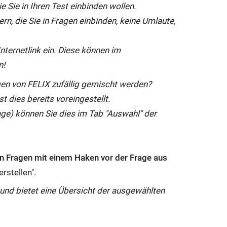
e Sie in Ihren Test einbinden wollen.
f
n, die Sie in Fragen einbinden, keine Umlaute,
f
n
Internetlink ein. Diese können im
e
n!
t
s
gen von FELIX zufällig gemischt werden?
i
t dies bereits voreingestellt.
c
age) können Sie dies im Tab "Auswahl" der
h
i
m
n Fragen mit einem Haken vor der Frage aus
g
rstellen".
l
h und bietet eine Übersicht der ausgewählten
e
i