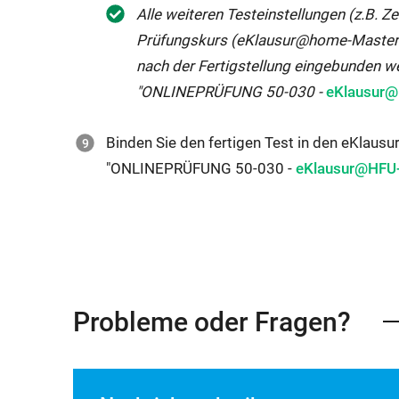
Alle weiteren Testeinstellungen (z.B. Z
Prüfungskurs (eKlausur@home-Masterkur
nach der Fertigstellung eingebunden 
Interner
"ONLINEPRÜFUNG 50-030 -
eKlausur@
Link
öffnet
Binden Sie den fertigen Test in den eKlausu
Interner
sich
"ONLINEPRÜFUNG 50-030 -
eKlausur@HFU
Link
im
öffnet
gleichen
sich
Fenster:
im
gleichen
Probleme oder Fragen?
Fenster: