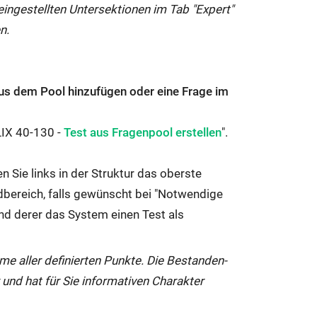
eingestellten Untersektionen im Tab "Expert"
n.
us dem Pool hinzufügen oder eine Frage im
Interner
LIX 40-130 -
Test aus Fragenpool erstellen
".
Link
öffnet
n Sie links in der Struktur das oberste
sich
ldbereich, falls gewünscht bei "Notwendige
im
and derer das System einen Test als
gleichen
Fenster:
e aller definierten Punkte. Die Bestanden-
 und hat für Sie informativen Charakter