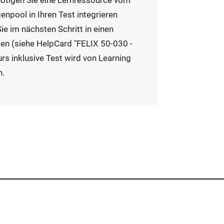
ötigen Sie eine Lernressource vom
enpool in Ihren Test integrieren
ie im nächsten Schritt in einen
I
en (siehe HelpCard "FELIX 50-030 -
n
Kurs inklusive Test wird von Learning
t
n.
e
r
n
e
r
L
i
n
k
ö