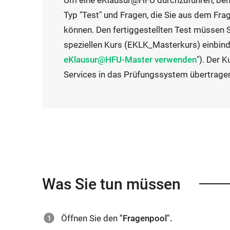
Um eine eKlausur@HFU durchzuführen, ben
Typ "Test" und Fragen, die Sie aus dem Frag
können. Den fertiggestellten Test müssen S
speziellen Kurs (EKLK_Masterkurs) einbind
eKlausur@HFU-Master verwenden
"). Der 
Services in das Prüfungssystem übertrage
Was Sie tun müssen
Öffnen Sie den
"Fragenpool".