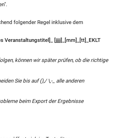
c
en".
h
e
echend folgender Regel inklusive dem
n
F
 Veranstaltungstitel]_ [jjjj]_[mm]_[tt]_EKLT
e
n
lgen, können wir später prüfen, ob die richtige
s
t
en Sie bis auf (),/ \,-_ alle anderen
e
r:
Probleme beim Export der Ergebnisse