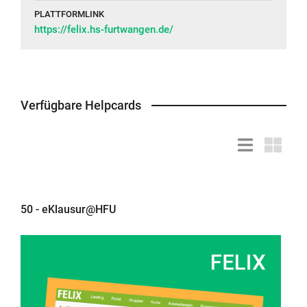
PLATTFORMLINK
https://felix.hs-furtwangen.de/
Verfügbare Helpcards
Listendarstell
Kacheld
50 - eKlausur@HFU