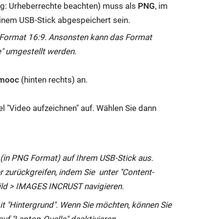
g: Urheberrechte beachten) muss als
PNG
, im
inem USB-Stick abgespeichert sein.
m Format 16:9. Ansonsten kann das Format
e" umgestellt werden.
mooc
(hinten rechts) an.
 "Video aufzeichnen" auf. Wählen Sie dann
 (in PNG Format) auf Ihrem USB-Stick aus.
r zurückgreifen, indem Sie unter "
Content
-
ild >
IMAGES INCRUST
navigieren.
mit "Hintergrund". Wenn Sie möchten, können Sie
auf "Laptop-Quelle" deaktivieren.