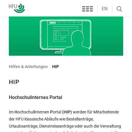
Services
Hochschule
EN
Search
Furtwangen
öffnen
Hilfen & Anleitungen
HIP
HIP
Hochschulinternes Portal
Im
H
ochschul
I
nternen
P
ortal
(HIP)
werden für Mitarbeitende
der HFU klassische Abläufe wie Bestellanträge,
Urlaubsanträge, Dienstreiseanträge oder auch die Verwaltung