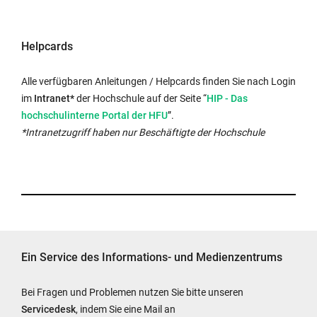
Helpcards
Alle verfügbaren Anleitungen / Helpcards finden Sie nach Login
Externer
im
Intranet*
der Hochschule auf der Seite “
HIP - Das
Link
hochschulinterne Portal der HFU
”.
wird
*Intranetzugriff haben nur Beschäftigte der Hochschule
in
neuem
Fenster
geöffnet:
Ein Service des Informations- und Medienzentrums
Bei Fragen und Problemen nutzen Sie bitte unseren
Servicedesk
, indem Sie eine Mail an