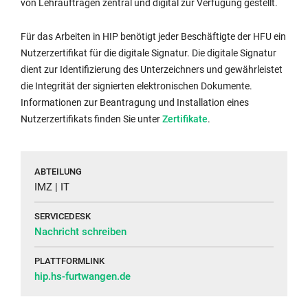
von Lehraufträgen zentral und digital zur Verfügung gestellt.
Für das Arbeiten in HIP benötigt jeder Beschäftigte der HFU ein
Nutzerzertifikat für die digitale Signatur. Die digitale Signatur
dient zur Identifizierung des Unterzeichners und gewährleistet
die Integrität der signierten elektronischen Dokumente.
Informationen zur Beantragung und Installation eines
Interner
Nutzerzertifikats finden Sie unter
Zertifikate
.
Link
öffnet
sich
ABTEILUNG
im
IMZ | IT
gleichen
SERVICEDESK
Fenster:
Nachricht schreiben
PLATTFORMLINK
hip.hs-furtwangen.de