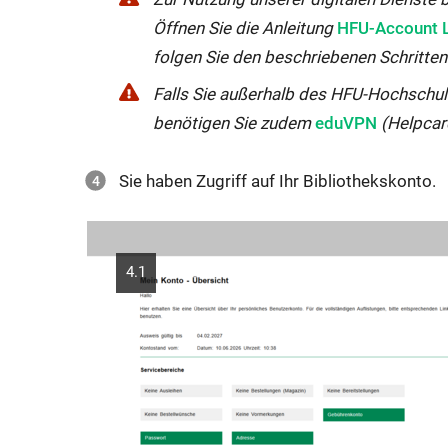
Externer
Öffnen Sie die Anleitung
HFU-Account 
Link
folgen Sie den beschriebenen Schritte
wird
Falls Sie außerhalb des HFU-Hochschul
in
Externer
benötigen Sie zudem
eduVPN
(Helpcar
neuem
Link
Fenster
wird
Sie haben Zugriff auf Ihr Bibliothekskonto.
geöffnet:
in
neuem
Fenster
4.1
geöffnet: