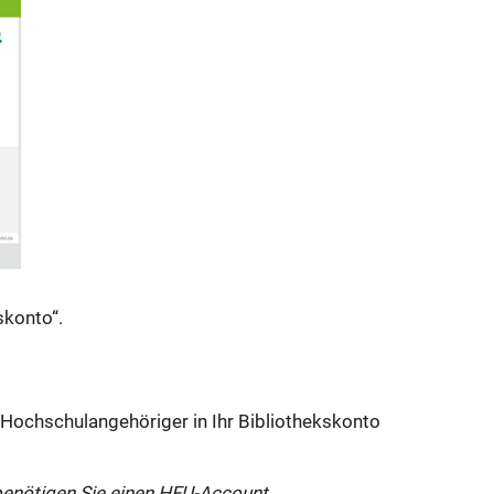
in
neuem
Fenster
geöffnet:
skonto“.
 Hochschulangehöriger in Ihr Bibliothekskonto
 benötigen Sie einen HFU-Account.