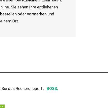
erwalten Sie
Ausleihen, Leihfristen,
ine. Sie sehen Ihre entliehenen
n
bestellen oder vormerken
und
 einem Ort.
Externer
n Sie das Rechercheportal
BOSS.
Link
wird