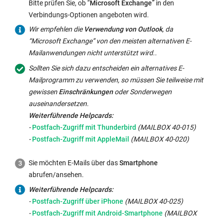
gleichen
Bitte prüfen Sie, ob “
Microsoft Exchange”
in den
Fenster:
Verbindungs-Optionen angeboten wird.
Wir empfehlen die
Verwendung von Outlook
, da
“Microsoft Exchange” von den meisten alternativen E-
Mailanwendungen nicht unterstützt wird..
Sollten Sie sich dazu entscheiden ein alternatives E-
Mailprogramm zu verwenden, so müssen Sie teilweise mit
gewissen
Einschränkungen
oder Sonderwegen
auseinandersetzen.
Weiterführende Helpcards:
Interner
-
Postfach-Zugriff mit Thunderbird
(MAILBOX 40-015)
Link
Interner
-
Postfach-Zugriff mit AppleMail
(MAILBOX 40-020)
öffnet
Link
sich
öffnet
Sie möchten E-Mails über das
Smartphone
im
sich
abrufen/ansehen.
gleichen
im
Weiterführende Helpcards:
Fenster:
gleichen
Interner
-
Postfach-Zugriff über iPhone
(MAILBOX 40-025)
Fenster:
Link
Interner
-
Postfach-Zugriff mit Android-Smartphone
(MAILBOX