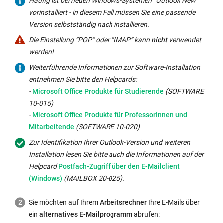
Häufig ist bei neuen Windows-Systemen “Outlook New”
vorinstalliert - in diesem Fall müssen Sie eine passende
Version selbstständig nach installieren.
Die Einstellung “
POP” oder “IMAP” kann
nicht
verwendet
werden!
Weiterführende Informationen zur Software-Installation
entnehmen Sie bitte den Helpcards:
Interner
-
Microsoft Office Produkte für Studierende
(SOFTWARE
Link
10-015)
öffnet
Interner
-
Microsoft Office Produkte für ProfessorInnen und
sich
Link
Mitarbeitende
(SOFTWARE 10-020)
im
öffnet
Zur Identifikation Ihrer Outlook-Version und weiteren
gleichen
sich
Installation lesen Sie bitte auch die Informationen auf der
Fenster:
im
Interner
Helpcard
Postfach-Zugriff über den E-Mailclient
gleichen
Link
(Windows)
(MAILBOX 20-025).
Fenster:
öffnet
sich
Sie möchten auf Ihrem
Arbeitsrechner
Ihre E-Mails über
im
ein
alternatives E-Mailprogramm
abrufen: