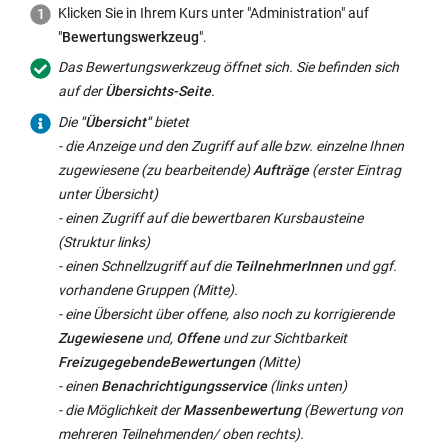
Klicken Sie in Ihrem Kurs unter "Administration" auf
i
n
"
Bewertungswerkzeug
".
n
e
n
u
Das Bewertungswerkzeug öffnet sich. Sie befinden sich
e
e
auf der
Übersichts-Seite
.
u
m
Die
"Übersicht"
bietet
e
F
- die Anzeige und den Zugriff auf alle bzw. einzelne Ihnen
m
e
zugewiesene (zu bearbeitende)
Aufträge
(erster Eintrag
F
n
unter Übersicht)
e
s
- einen Zugriff auf die bewertbaren Kursbausteine
n
t
(Struktur links)
s
e
- einen Schnellzugriff auf die
TeilnehmerInnen
und ggf.
t
r
vorhandene Gruppen (Mitte).
e
g
- eine Übersicht über offene, also noch zu korrigierende
r
e
Zugewiesene
und,
Offene
und zur Sichtbarkeit
g
ö
Freizugegebende
Bewertungen
(Mitte)
e
f
- einen
Benachrichtigungsservice
(links unten)
ö
f
- die Möglichkeit der
Massenbewertung
(Bewertung von
f
n
mehreren Teilnehmenden/ oben rechts).