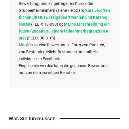
Bewertung) und eingetragenen Kurs- oder
E
Gruppenteilnehmern (siehe HelpCard
Kurs veröffen
x
tlichen (Status), Freigabeart wählen und Katalogi
E
t
sieren
(FELIX 10-030) oder
Eine Einschreibung ein
x
e
fügen (Zugang zu einem teilnehmerbegrenzten K
t
r
urs)
​​​​​​​ (FELIX 30-010)).
e
n
Möglich ist eine Bewertung in Form von Punkten,
r
e
von Bestanden/Nicht Bestanden und mittels
n
r
individuellem Feedback.
e
L
Eingesehen werden kann die gegebene Bewertung
r
i
nur von dem jeweiligen Benutzer.
L
n
i
k
n
w
k
i
w
r
i
d
Was Sie tun müssen
r
i
d
n