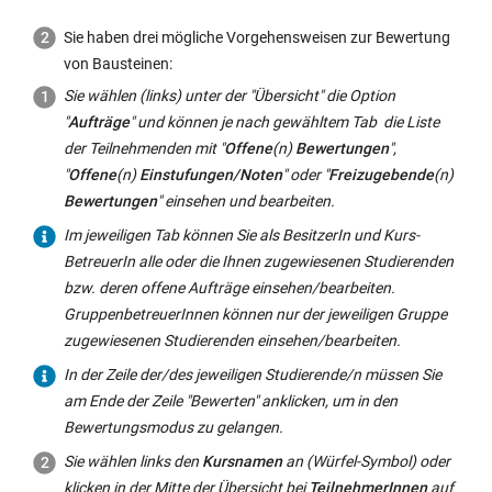
f
e
n
t:
Sie haben drei mögliche Vorgehensweisen zur Bewertung
e
von Bausteinen:
t:
Sie wählen (links) unter der "Übersicht" die Option
"
Aufträge
" und können je nach gewähltem Tab die Liste
der Teilnehmenden mit "
Offene
(n)
Bewertungen
",
"
Offene
(n)
Einstufungen/Noten
" oder "
Freizugebende
(n)
Bewertungen
" einsehen und bearbeiten.
Im jeweiligen Tab können Sie als BesitzerIn und Kurs-
BetreuerIn alle oder die Ihnen zugewiesenen Studierenden
bzw. deren offene Aufträge einsehen/bearbeiten.
GruppenbetreuerInnen können nur der jeweiligen Gruppe
zugewiesenen Studierenden einsehen/bearbeiten.
In der Zeile der/des jeweiligen Studierende/n müssen Sie
am Ende der Zeile "Bewerten" anklicken, um in den
Bewertungsmodus zu gelangen.
Sie wählen links den
Kursnamen
an (Würfel-Symbol) oder
klicken in der Mitte der Übersicht bei
TeilnehmerInnen
auf