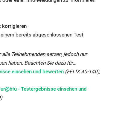
 korrigieren
n einem bereits abgeschlossenen Test
r alle Teilnehmenden setzen, jedoch nur
en haben. Beachten Sie dazu für...
nisse einsehen und bewerten
(FELIX 40-140),
er
ur@hfu - Testergebnisse einsehen und
0)
m
r