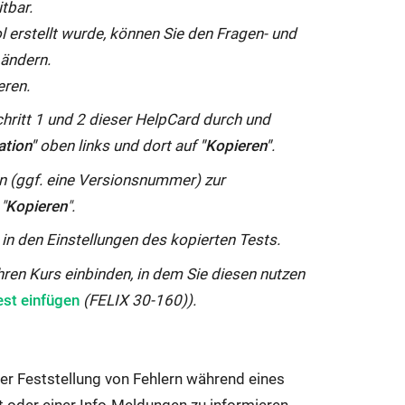
tbar.
l erstellt wurde, können Sie den Fragen- und
 ändern.
eren.
hritt 1 und 2 dieser HelpCard durch und
ation"
oben links und dort auf
"Kopieren"
.
 (ggf. eine Versionsnummer) zur
"
Kopieren
".
h in den Einstellungen des kopierten Tests.
hren Kurs einbinden, in dem Sie diesen nutzen
est einfügen
(FELIX 30-160)).
 der Feststellung von Fehlern während eines
 oder einer Info-Meldungen zu informieren