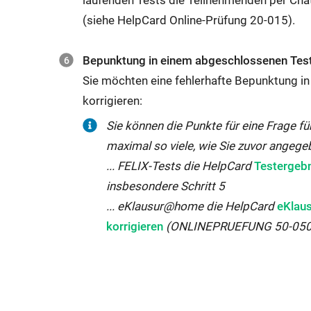
(siehe HelpCard Online-Prüfung 20-015).
Bepunktung in einem abgeschlossenen Test
Sie möchten eine fehlerhafte Bepunktung i
korrigieren:
Sie können die Punkte für eine Frage fü
maximal so viele, wie Sie zuvor angegeb
Externer
... FELIX-Tests die HelpCard
Testergeb
Link
insbesondere Schritt 5
wird
Extern
... eKlausur@home die HelpCard
eKlaus
in
Link
korrigieren
​​​​​​​ (ONLINEPRUEFUNG 50-05
neuem
wird
Fenster
in
geöffnet:
neue
Fenste