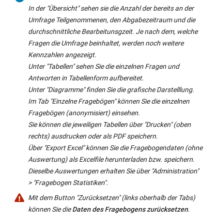
t:
In der "Übersicht" sehen sie die Anzahl der bereits an der
s
Umfrage Teilgenommenen, den Abgabezeitraum und die
t
durchschnittliche Bearbeitunsgzeit. Je nach dem, welche
e
Fragen die Umfrage beinhaltet, werden noch weitere
r
Kennzahlen angezeigt.
g
Unter "Tabellen" sehen Sie die einzelnen Fragen und
e
Antworten in Tabellenform aufbereitet.
ö
Unter "Diagramme" finden Sie die grafische Darstelllung.
f
Im Tab "Einzelne Fragebögen" können Sie die einzelnen
f
Fragebögen (anonymisiert) einsehen.
n
Sie können die jeweiligen Tabellen über "Drucken" (oben
e
rechts) ausdrucken oder als PDF speichern.
t:
Über "Export Excel" können Sie die Fragebogendaten (ohne
Auswertung) als Excelfile herunterladen bzw. speichern.
Dieselbe Auswertungen erhalten Sie über "Administration"
> "Fragebogen Statistiken".
Mit dem Button "Zurücksetzen" (links oberhalb der Tabs)
können Sie die
Daten des Fragebogens zurücksetzen
.