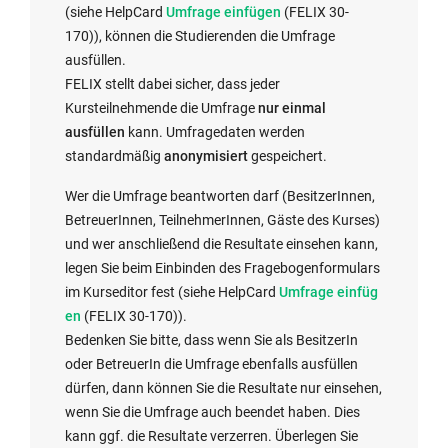
r
E
(siehe HelpCard
Umfrage einfügen
(FELIX 30-
n
x
170)), können die Studierenden die Umfrage
e
t
ausfüllen.
r
e
FELIX stellt dabei sicher, dass jeder
L
r
Kursteilnehmende die Umfrage
nur einmal
i
n
ausfüllen
kann. Umfragedaten werden
n
e
standardmäßig
anonymisiert
gespeichert.
k
r
Wer die Umfrage beantworten darf (BesitzerInnen,
w
L
BetreuerInnen, TeilnehmerInnen, Gäste des Kurses)
i
i
und wer anschließend die Resultate einsehen kann,
r
n
legen Sie beim Einbinden des Fragebogenformulars
d
k
E
im Kurseditor fest (siehe HelpCard
Umfrage einfüg
i
w
x
en
​​​​​​​ (FELIX 30-170​)).
n
i
t
Bedenken Sie bitte, dass wenn Sie als BesitzerIn
n
r
e
oder BetreuerIn die Umfrage ebenfalls ausfüllen
e
d
r
dürfen, dann können Sie die Resultate nur einsehen,
u
i
n
wenn Sie die Umfrage auch beendet haben. Dies
e
n
e
kann ggf. die Resultate verzerren. Überlegen Sie
m
n