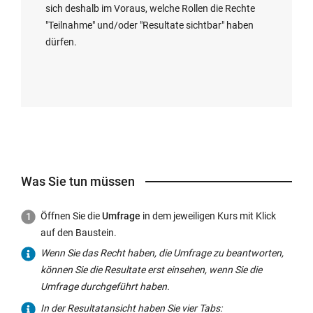
r
sich deshalb im Voraus, welche Rollen die Rechte
F
e
L
"Teilnahme" und/oder "Resultate sichtbar" haben
e
u
i
dürfen.
n
e
n
s
m
k
t
F
w
e
e
i
r
n
r
g
s
d
e
t
i
ö
e
n
Was Sie tun müssen
f
r
n
f
g
e
n
e
Öffnen Sie die
Umfrage
in dem jeweiligen Kurs mit Klick
u
e
ö
auf den Baustein.
e
t:
f
Wenn Sie das Recht haben, die Umfrage zu beantworten,
m
f
können Sie die Resultate erst einsehen, wenn Sie die
F
n
Umfrage durchgeführt haben.
e
e
In der Resultatansicht haben Sie vier Tabs:
n