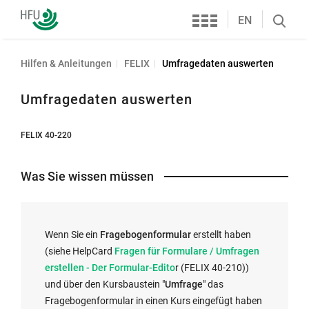
Services
Hochschule
EN
Search
Furtwangen
öffnen
Hilfen & Anleitungen
FELIX
Umfragedaten auswerten
Umfragedaten auswerten
FELIX 40-220
Was Sie wissen müssen
Wenn Sie ein
Fragebogenformular
erstellt haben
E
(siehe HelpCard
Fragen für Formulare / Umfragen
x
erstellen - Der Formular-Edito
r (FELIX 40-210))
t
und über den Kursbaustein "
Umfrage
" das
e
Fragebogenformular in einen Kurs eingefügt haben