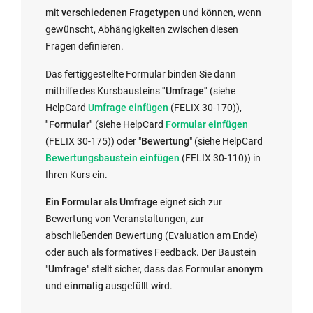
mit
verschiedenen Fragetypen
und können, wenn
gewünscht, Abhängigkeiten zwischen diesen
Fragen definieren.
Das fertiggestellte Formular binden
Sie dann
mithilfe des Kursbausteins
"Umfrage"
(siehe
E
HelpCard
Umfrage einfügen
(FELIX 30-170)),
x
E
"Formular"
(siehe HelpCard
Formular einfügen
t
x
E
(FELIX 30-175)) oder "
Bewertung
" (siehe HelpCard
e
t
x
Bewertungsbaustein einfügen
(FELIX 30-110)) in
r
e
t
Ihren Kurs ein.
n
r
e
Ein Formular als Umfrage
eignet sich zur
e
n
r
Bewertung von Veranstaltungen, zur
r
e
n
abschließenden Bewertung (Evaluation am Ende)
L
r
e
oder auch als formatives Feedback. Der Baustein
i
L
r
"
Umfrage
" stellt sicher, dass das Formular
anonym
n
i
L
und
einmalig
ausgefüllt wird.
k
n
i
w
k
n