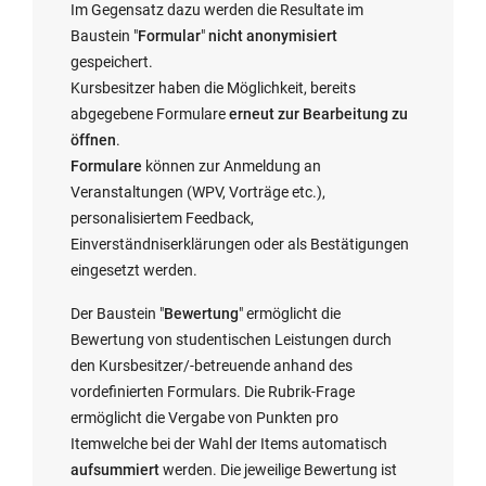
Im Gegensatz dazu werden die Resultate im
i
w
k
Baustein "
Formular
"
nicht anonymisiert
r
i
w
gespeichert.
d
r
i
Kursbesitzer haben die Möglichkeit, bereits
i
d
r
abgegebene Formulare
erneut zur Bearbeitung zu
n
i
d
öffnen
.
n
n
i
Formulare
können zur Anmeldung an
e
n
n
Veranstaltungen (WPV, Vorträge etc.),
u
e
n
personalisiertem Feedback,
e
u
e
Einverständniserklärungen oder als Bestätigungen
m
e
u
eingesetzt werden.
F
m
e
e
F
m
Der Baustein "
Bewertung
" ermöglicht die
n
e
F
Bewertung von studentischen Leistungen durch
s
n
e
den Kursbesitzer/-betreuende anhand des
t
s
n
vordefinierten Formulars. Die Rubrik-Frage
e
t
s
ermöglicht die Vergabe von Punkten pro
r
e
t
Itemwelche bei der Wahl der Items automatisch
g
r
e
aufsummiert
werden. Die jeweilige Bewertung ist