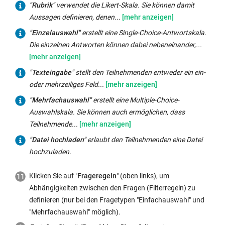
ist.
"Rubrik"
Im
"Rubrik"
verwendet die Likert-Skala. Sie können damit
Baustein
Mit
verwendet
Zusammenhang
Aussagen definieren, denen...
"Formular"
den
die
mit
"Einzelauswahl"
"Einzelauswahl"
erstellt eine Single-Choice-Antwortskala.
werden
letzten
Likert-
der
erstellt
Die einzelnen Antworten können dabei nebeneinander,...
Vorname,
beiden
Skala.
Bewertung
eine
Nachname,
Elementen
Sie
können
Single-
HFU-
"Texteingabe"
"Texteingabe"
stellt den Teilnehmenden entweder ein ein-
fügen
können
Sie
Choice-
Account
stellt
oder mehrzeiliges Feld...
Sie
damit
Ausprägungen
Antwortskala.
und
den
Tabellen
"Mehrfachauswahl"
"Mehrfachauswahl"
erstellt eine Multiple-Choice-
Aussagen
definieren
Die
E-
Teilnehmenden
und
erstellt
Auswahlskala. Sie können auch ermöglichen, dass
definieren,
(z.B.
einzelnen
Mailadresse
entweder
Bilder
eine
Teilnehmende...
denen
sehr
Antworten
bei
ein
in
Multiple-
die
gut
"Datei hochladen"
erlaubt den Teilnehmenden eine Datei
können
den
ein-
den
Choice-
Befragten
bis
hochzuladen.
dabei
Datensätzen
oder
Fragebogen
Auswahlskala.
auf
sehr
nebeneinander,
automatisch
mehrzeiliges
ein.
Sie
einer
schlecht)
Klicken Sie auf "
Frageregeln
" (oben links), um
untereinander
mit
Feld
können
vorgegebenen
und
Abhängigkeiten zwischen den Fragen (Filterregeln) zu
oder
ausgegeben.
für
auch
mehrstufigen
diesen
definieren (nur bei den Fragetypen "Einfachauswahl" und
als
Mit
die
ermöglichen,
Antwortskala
Punkte
"Mehrfachauswahl" möglich).
Wahl
den
Eingabe
dass
mehr
zuweisen.