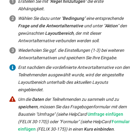
Menü
"
Nutzungsbedingungen
"
Erstellen Sie mit "
Regel hinzufügen
" die erste
von
Teilnehmende
oder
Jedes
über
können
Abhängigkeit.
Text,
selbst
weniger
Item
die
Sie
ein
Wählen Sie dazu unter "
Bedingung
" eine entsprechende
Ergänzungen
stark
können
Option
Ihrem
Feld
Frage und die Antwortalternative
und unter "
Aktion
" den
eintragen.
zustimmen
Sie
„Auswahlliste“
Fragebogen
zur
gewünschten
Layoutbereich
, der mit dieser
oder
dann
dargestellt
eine
Eingabe
Antwortalternative verbunden werden soll.
die
noch
werden.
Einverständniserklärung
von
Wiederholen Sie ggf. die Einstellungen (1-3) bei weiteren
sie
anders
hinzufügen,
Zahlenwerten
Antwortalternativen und speichern Sie Ihre Eingabe.
ablehnen
gewichten.
die
oder
können.
Erst nachdem die vordefinierte Antwortalternative von den
von
ein
Teilnehmenden ausgewählt wurde, wird der eingestellte
den
Feld
Layoutbereich unterhalb des aktuellen Layouts
Teilnehmenden
zur
eingeblendet.
abgehakt
Eingabe
werden
Um die
Daten
der Teilnehmenden zu sammeln und zu
eines
muss.
speichern
, müssen Sie das Fragebogenformular mit dem
Datums
Nur
Externer
Baustein "Umfrage" (siehe HelpCard
Umfrage einfügen
bereit.
wer
Link
Externer
(FELIX 30-170)) oder "Formular" (siehe HelpCard
Formular
den
wird
Link
einfügen
(FELIX 30-175​)) in einen
Kurs einbinden
.
Nutzungsbedingungen
in
wird