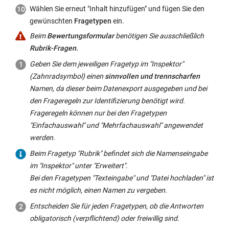
abfragen,
Wählen Sie erneut "Inhalt hinzufügen" und fügen Sie den
ein
wie
gewünschten
Fragetypen
ein.
Textelement
beispielsweise
z.B.
Beim
Bewertungsformular
benötigen Sie ausschließlich
Name
als
Rubrik-Fragen.
oder
thematische
Geben Sie dem jeweiligen Fragetyp im "Inspektor"
Alter.
Einführung
(Zahnradsymbol) einen
sinnvollen und trennscharfen
Durch
zum
Namen, da dieser beim Datenexport ausgegeben und bei
diese
Fragebogen
den Frageregeln zur Identifizierung benötigt wird.
Informationen
oder
Frageregeln können nur bei den Fragetypen
verliert
auch
"Einfachauswahl" und "Mehrfachauswahl" angewendet
der
zur
werden.
Fragebogen
Setzung
auch
Beim Fragetyp "Rubrik" befindet sich die Namenseingabe
der
beim
im "Inspektor" unter "Erweitert".
Frage,
Baustein
Bei den Fragetypen "Texteingabe" und "Datei hochladen" ist
die
"Umfrage"
es nicht möglich, einen Namen zu vergeben.
dem
seine
Entscheiden Sie für jeden Fragetypen, ob die Antworten
Fragetypen
Anonymität.
obligatorisch (verpflichtend) oder freiwillig sind.
vorgelagert
Im