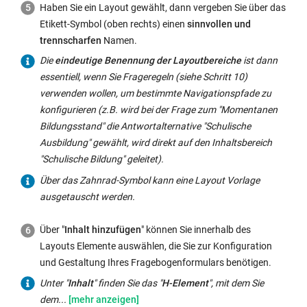
Haben Sie ein Layout gewählt, dann vergeben Sie über das
Etikett-Symbol (oben rechts) einen
sinnvollen und
trennscharfen
Namen.
Die
eindeutige Benennung der Layoutbereiche
ist dann
essentiell, wenn Sie Frageregeln (siehe Schritt 10)
verwenden wollen, um bestimmte Navigationspfade zu
konfigurieren (z.B. wird bei der Frage zum "Momentanen
Bildungsstand" die Antwortalternative "Schulische
Ausbildung" gewählt, wird direkt auf den Inhaltsbereich
"Schulische Bildung" geleitet).
Über das Zahnrad-Symbol kann eine Layout Vorlage
ausgetauscht werden.
Über "
Inhalt hinzufügen
" können Sie innerhalb des
Layouts Elemente auswählen, die Sie zur Konfiguration
und Gestaltung Ihres Fragebogenformulars benötigen.
Unter
Unter "
Inhalt
" finden Sie das "
H-Element
", mit dem Sie
"
dem...
Inhalt
"