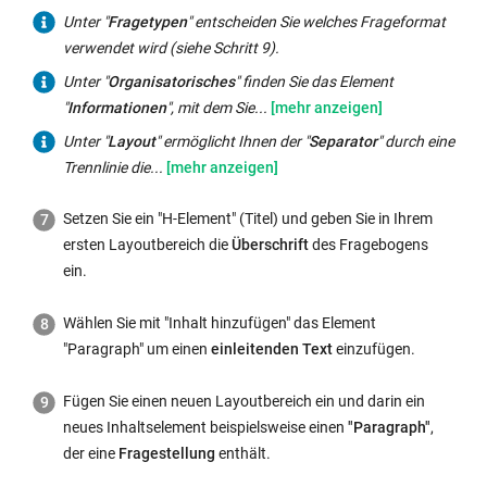
finden
Unter "
Fragetypen
" entscheiden Sie welches Frageformat
Sie
verwendet wird (siehe Schritt 9).
das
Unter
Unter "
Organisatorisches
" finden Sie das Element
"
H-
"
"
Organisatorisches
Informationen
", mit dem Sie...
"
Element
",
finden
Unter
Unter "
Layout
" ermöglicht Ihnen der "
Separator
" durch eine
mit
Sie
"
Trennlinie die...
Layout
"
dem
das
ermöglicht
Sie
Element
Setzen Sie ein "H-Element" (Titel) und geben Sie in Ihrem
Ihnen
dem
"
Informationen
",
ersten Layoutbereich die
Überschrift
des Fragebogens
der
Fragebogen
mit
ein.
"
Separator
"
eine
dem
durch
Überschrift
Sie
Wählen Sie mit "Inhalt hinzufügen" das Element
eine
geben
(freiwillig,
"Paragraph" um einen
einleitenden Text
einzufügen.
Trennlinie
können.
obligatorisch
die
Mit
oder
Fügen Sie einen neuen Layoutbereich ein und darin ein
visuelle
dem
automatisch)
neues Inhaltselement beispielsweise einen
"Paragraph"
,
Abgrenzung
"
Paragraph
"
personenspezifische
der eine
Fragestellung
enthält.
verschiedener
setzen
Informationen
Bereiche.
Sie