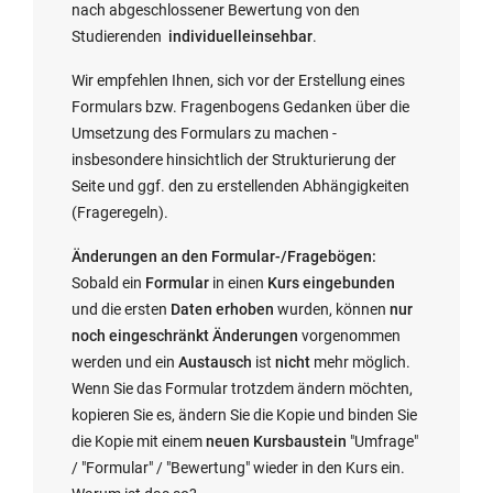
e
g
r
nach abgeschlossener Bewertung von den
ö
e
g
Studierenden
individuell
einsehbar
.
f
ö
e
f
f
ö
Wir empfehlen Ihnen, sich vor der Erstellung eines
n
f
f
Formulars bzw. Fragenbogens Gedanken über die
e
n
f
Umsetzung des Formulars zu machen -
t:
e
n
insbesondere hinsichtlich der Strukturierung der
t:
e
Seite und ggf. den zu erstellenden Abhängigkeiten
t:
(Frageregeln).
Änderungen an den Formular-/Fragebögen:
Sobald ein
Formular
in einen
Kurs eingebunden
und die ersten
Daten erhoben
wurden, können
nur
noch eingeschränkt Änderungen
vorgenommen
werden und ein
Austausch
ist
nicht
mehr möglich.
Wenn Sie das Formular trotzdem ändern möchten,
kopieren Sie es, ändern Sie die Kopie und binden Sie
die Kopie mit einem
neuen Kursbaustein
"Umfrage"
/ "Formular" / "Bewertung" wieder in den Kurs ein.