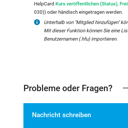
von
Externer
Fenster
HelpCard
Kurs veröffentlichen (Status), Fr
Teilnehmenden,
Link
geöffnet:
030)) oder händisch eingetragen werden.
Editieren
wird
Unterhalb von "Mitglied hinzufügen" kö
der
in
Mit dieser Funktion können Sie eine Lis
Kursstruktur,
neuem
Benutzernamen (.hfu) importieren.
Setzen
Fenster
von
geöffnet:
Sichtbarkeits-
und
Zugangsregeln
sowie
Probleme oder Fragen?
das
Kopieren,
Deaktivieren
Nachricht schreiben
und
Löschen