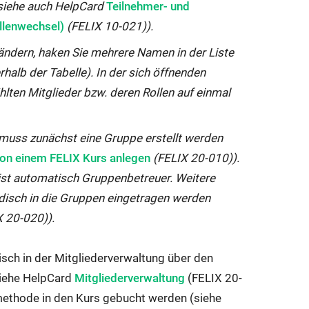
Externer
(siehe auch HelpCard
Teilnehmer- und
Link
ollenwechsel)
​​​​​​​ (FELIX 10-021)).
wird
ändern, haken Sie mehrere Namen in der Liste
in
rhalb der Tabelle). In der sich öffnenden
neuem
hlten Mitglieder bzw. deren Rollen auf einmal
Fenster
geöffnet:
 muss zunächst eine Gruppe erstellt werden
on einem FELIX Kurs anlegen
(FELIX 20-010)).
, ist automatisch Gruppenbetreuer. Weitere
disch in die Gruppen eingetragen werden
 20-020)).
sch in der Mitgliederverwaltung über den
Externer
siehe HelpCard
Mitgliederverwaltung
(FELIX 20-
Link
ethode in den Kurs gebucht werden (siehe