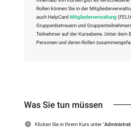
Innerhalb von Kursen gibt es verschiedene M
Rollen können Sie in der Mitgliederverwalt
E
auch HelpCard
Mitgliederverwaltung
(FELIX
x
Gruppenbetreuern und Gruppenteilnehmern 
t
Teilnehmer auf der Kursebene. Unter dem Be
e
Personen und deren Rollen zusammengefa
r
n
e
r
L
i
n
Was Sie tun müssen
k
w
Klicken Sie in Ihrem Kurs unter "
Administrat
i