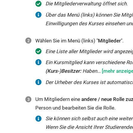
Die Mitgliederverwaltung öffnet sich.
r
d
Über das Menü (links) können Sie Mitg
i
Einwilligungen des Kurses einsehen un
n
n
Wählen Sie im Menü (links) "
Mitglieder
".
e
Eine Liste aller Mitglieder wird angezeig
u
Ein
Ein Kursmitglied kann verschiedene Rol
e
Kursmitglied
(Kurs-)Besitzer:
Haben...
m
kann
F
Der Urheber des Kurses ist automatisch
verschiedene
e
Rollen
n
Um Mitgliedern eine
andere / neue Rolle z
einnehmen
s
Person und bearbeiten Sie die Rolle.
(siehe
t
Sie können sich selbst auch eine weiter
Spalte
e
Wenn Sie die Ansicht Ihrer Studierende
"Rolle").