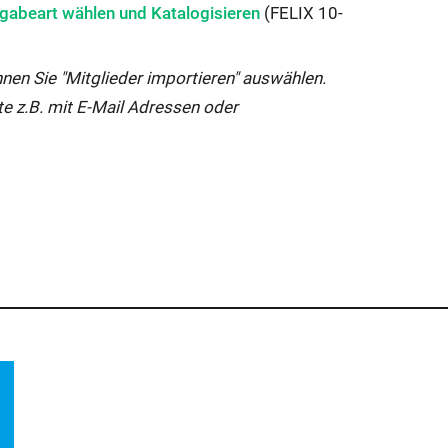
wird
eigabeart wählen und Katalogisieren
(FELIX 10-
in
neuem
nnen Sie "Mitglieder importieren" auswählen.
Fenster
te z.B. mit E-Mail Adressen oder
geöffnet: