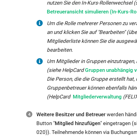
r
nutzen Sie den In-Kurs-Rollenwechsel 
(Kurs-)Besitzer:
g
Betreueransicht simulieren (In-Kurs-R
Haben
e
Um die Rolle mehrerer Personen zu ver
alle
ö
an und klicken Sie auf "Bearbeiten" (übe
Rechte
f
Mitgliederliste können Sie die ausgewä
über
f
bearbeiten.
den
n
Kurs
Um Mitglieder in Gruppen einzutragen,
e
und
Externer
(siehe HelpCard
Gruppen unabhängig v
t:
innerhalb
Link
Die Person, die die Gruppe erstellt hat
des
wird
Gruppenbetreuer können ebenfalls hän
Kurses
Externer
in
(HelpCard
Mitgliederverwaltung
(FELIX
(Verwaltung
Link
neuem
der
wird
Fenster
Weitere Besitzer und Betreuer
werden händi
Mitglieder,
in
geöffnet:
Button "
Mitglied hinzufügen
" eingetragen (
Bewertung
neuem
020)). Teilnehmende können via Buchungsm