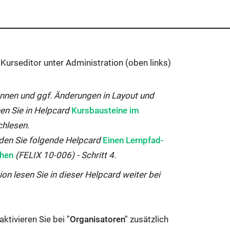
 Kurseditor unter Administration (oben links)
nnen und ggf. Änderungen in Layout und
Interner
en Sie in Helpcard
Kursbausteine im
Link
chlesen.
öffnet
Interner
nden Sie folgende Helpcard
Einen Lernpfad-
sich
Link
chen
(FELIX 10-006) - Schritt 4.
im
öffnet
ion lesen Sie in dieser Helpcard weiter bei
gleichen
sich
Fenster:
im
gleichen
aktivieren Sie bei
"Organisatoren"
zusätzlich
Fenster: