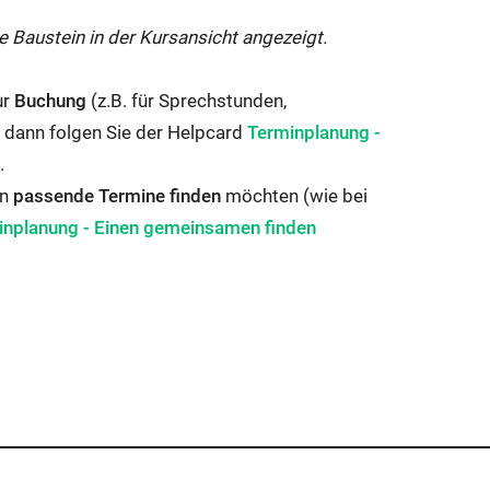
e Baustein in der Kursansicht angezeigt.
ur
Buchung
(z.B. für Sprechstunden,
Interner
, dann folgen Sie der Helpcard
Terminplanung -
Link
.
öffnet
en
passende Termine finden
möchten (wie bei
ner
sich
inplanung - Einen gemeinsamen finden
im
t
gleichen
Fenster:
hen
er: