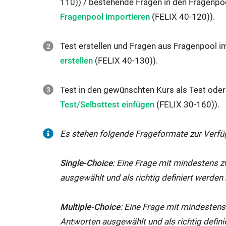
L
110)) / bestehende Fragen in den Fragenpo
t:
e
n
f
f
ö
e
g
w
Fragenpool importieren
​​​​​​​ (FELIX 40-120)).
t:
e
n
f
f
ö
e
i
t:
e
n
f
f
ö
n
Test erstellen und Fragen aus Fragenpool 
t:
e
n
f
f
F
erstellen
(FELIX 40-130)).
t:
e
n
f
g
t:
e
n
Test in den gewünschten Kurs als Test oder
t:
e
Test/Selbsttest einfügen
​​​​​​​ (FELIX 30-160)).
t:
Es stehen folgende Frageformate zur Verfü
Single-Choice
: Eine Frage mit mindestens z
ausgewählt und als richtig definiert werden
Multiple-Choice
: Eine Frage mit mindestens
Antworten ausgewählt und als richtig defin