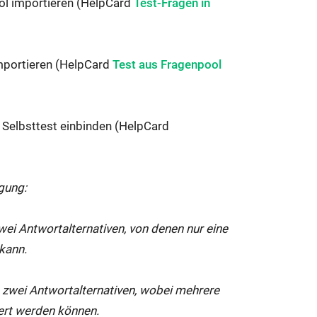
ink
Externer
ol importieren (HelpCard
Test-Fragen in
ird
Link
n
wird
Externer
euem
in
importieren (HelpCard
Test aus Fragenpool
Link
enster
neuem
wird
eöffnet:
Fenster
Externer
in
geöffnet:
 Selbsttest einbinden (HelpCard
Link
neuem
wird
Fenster
in
geöffnet:
gung:
neuem
Fenster
wei Antwortalternativen, von denen nur eine
geöffnet:
 kann.
 zwei Antwortalternativen, wobei mehrere
iert werden können.