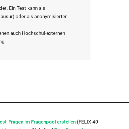
et. Ein Test kann als
Klausur) oder als anonymisierter
tehen auch Hochschul-externen
ng.
xterner
est-Fragen im Fragenpool erstellen
(FELIX 40-