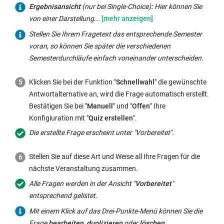
wird
Haken
Hier
Ergebnisansicht
Ergebnisansicht
(nur bei Single-Choice)
:
Hier können Sie
ausgewählt
Nein,
Sie
in
vor
können
(nur
von einer Darstellung...
werden
A-
diese
neuem
der
Sie
bei
sollte,
Stellen Sie Ihrem Fragetext das entsprechende Semester
B,
Option
Fenster
Antwortmöglichkeit
Zeitintervalle
Single-
dann
voran, so können Sie später die verschiedenen
A-
aktivieren,
geöffnet:
auch
festlegen,
Choice)
:
müssen
Semesterdurchläufe einfach voneinander unterscheiden.
B-
werden
Antworten
nach
Hier
Sie
C,
in
als
denen
können
die
Klicken Sie bei der Funktion "
Schnellwahl
" die gewünschte
A-
der
korrekt
die
Sie
Option
Antwortalternative an, wird die Frage automatisch erstellt.
B-
Ergebnisansicht
im
Frage
von
"Multiple
Bestätigen Sie bei "
Manuell
" und "
Offen
" Ihre
C-
absolute
System
automatisch
einer
Choice"
Konfigiuration mit "
Quiz erstellen
".
D,
Werte
hinterlegen.
beendet
Darstellung
aktivieren.
A-
an
Die erstellte Frage erscheint unter "Vorbereitet".
wird
in
Sie
B-
anstelle
(z.B.
einem
können
C-
von
Stellen Sie auf diese Art und Weise all Ihre Fragen für die
nach
Balkendiagramm
die
D-
Prozentangaben
nächste Veranstaltung zusammen.
10
(Bars)
Anzahl
E).
angezeigt.
Sekunden,
Alle Fragen werden in der Ansicht "
Vorbereitet
"
auf
an
Sie
20
entsprechend gelistet.
die
auswählbaren
können
Sekunden,
Darstellung
Mit einem Klick auf das Drei-Punkte-Menü können Sie die
Antwortmöglichkeit
diese
1
in
Frage
bearbeiten
,
duplizieren
oder
löschen
.
auf