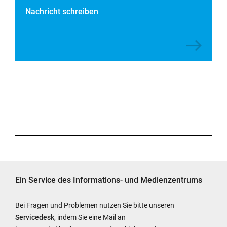
über
Nachricht schreiben
Ihre
Präsentation
bekannt
geben.
Datei
Zur
herunterladen:
PowerPoint-
Vorlage
inkl.
Beispiel
Ein Service des Informations- und Medienzentrums
Bei Fragen und Problemen nutzen Sie bitte unseren
Servicedesk
, indem Sie eine Mail an