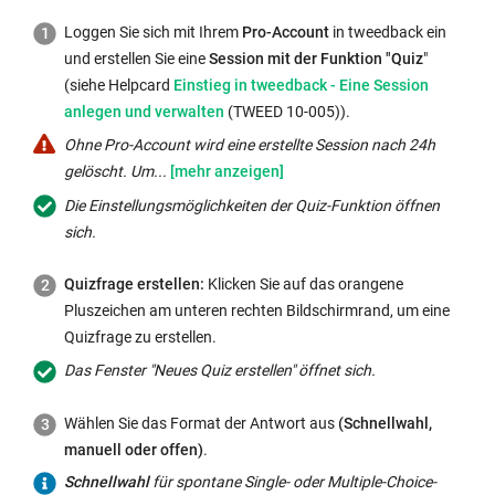
Loggen Sie sich mit Ihrem
Pro-Account
in tweedback ein
und erstellen Sie eine
Session
mit der Funktion "Quiz
"
Interner
(siehe Helpcard
Einstieg in tweedback - Eine Session
Link
anlegen und verwalten
(TWEED 10-005)).
öffnet
Ohne
Ohne Pro-Account wird eine erstellte Session nach 24h
sich
Pro-
gelöscht. Um...
im
Account
Die Einstellungsmöglichkeiten der Quiz-Funktion öffnen
gleichen
wird
sich.
Fenster:
eine
erstellte
Quizfrage erstellen:
Klicken Sie auf das orangene
Session
Pluszeichen am unteren rechten Bildschirmrand, um eine
nach
Quizfrage zu erstellen.
24h
Das Fenster "Neues Quiz erstellen" öffnet sich.
gelöscht.
Um
Wählen Sie das Format der Antwort aus
(Schnellwahl,
die
manuell oder offen)
.
Pro-
Schnellwahl
Schnellwahl
für spontane Single- oder Multiple-Choice-
Funktionen