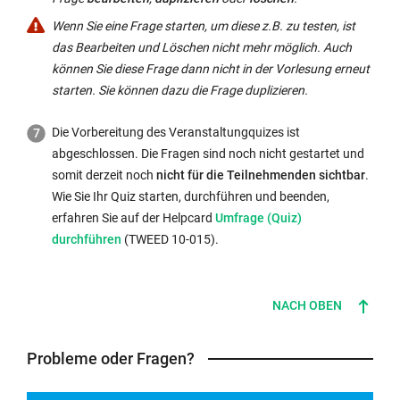
Antwortalternativen
Minute).
einem
jede
im
Wenn Sie eine Frage starten, um diese z.B. zu testen, ist
Kreis-,
beliebige
System
das Bearbeiten und Löschen nicht mehr möglich. Auch
Kuchendiagramm
Zahl
jedoch
können Sie diese Frage dann nicht in der Vorlesung erneut
(Pie) umstellen.
beschränken.
nicht
starten. Sie können dazu die Frage duplizieren.
als
Die Vorbereitung des Veranstaltungquizes ist
korrekt
abgeschlossen. Die Fragen sind noch nicht gestartet und
hinterlegen.
somit derzeit noch
nicht für die Teilnehmenden sichtbar
.
Welche
Wie Sie Ihr Quiz starten, durchführen und beenden,
Antwortalternative
Interner
erfahren Sie auf der Helpcard
Umfrage (Quiz)
zu
Link
durchführen
(TWEED 10-015).
A
öffnet
oder
sich
B
im
gehört,
NACH OBEN
gleichen
müssen
Fenster:
Sie
Probleme oder Fragen?
mündlich
oder