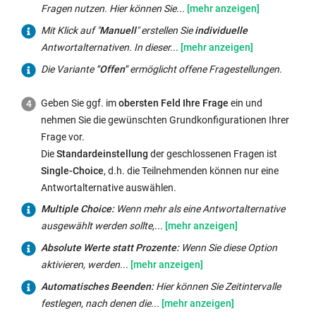
für
Fragen nutzen. Hier können Sie...
von
spontane
tweedback
Mit
Mit Klick auf "
Manuell
" erstellen Sie
individuelle
Single-
nutzen
Klick
Antwortalternativen. In dieser...
oder
zu
auf
Die Variante
"Offen"
ermöglicht offene Fragestellungen.
Multiple-
können,
"
Manuell
"
Choice-
registrieren
erstellen
Geben Sie ggf. im
obersten Feld Ihre Frage
ein und
Fragen
Sie
Sie
nehmen Sie die gewünschten Grundkonfigurationen Ihrer
nutzen.
sich
individuelle
Frage vor.
Hier
mit
Antwortalternativen.
Die
Standardeinstellung
der geschlossenen Fragen ist
können
Ihrer
In
Single-Choice
, d.h. die Teilnehmenden können nur eine
Sie
HFU-
dieser
Antwortalternative auswählen.
zwischen
E-
Variante
Multiple
Multiple Choice:
Wenn mehr als eine Antwortalternative
fünf
Mailadresse
können Sie
Choice:
ausgewählt werden sollte,...
vorgegebenen
(abc1234@hs-
durch
Wenn
Antwortalternativ-
Absolute
Absolute Werte statt Prozente:
Wenn Sie diese Option
furtwanegn.de)
einen
mehr
Darstellungen
Werte
aktivieren, werden...
unter
Klick
als
wählen
statt
Externer
https://tweedback.de/user/register
.
auf
Automatisches
Automatisches Beenden:
Hier können Sie Zeitintervalle
eine
(Ja
Prozente:
Link
den
Beenden:
festlegen, nach denen die...
Antwortalternative
-
Wenn