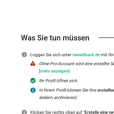
Was Sie tun müssen
Externer
Loggen Sie sich unter
tweedback.de
mit Ih
Link
Ohne
Ohne Pro-Account wird eine erstellte S
wird
Pro-
in
Account
Ihr Profil öffnet sich.
neuem
wird
In Ihrem Profil können Sie Ihre
erstellt
Fenster
eine
ändern, archivieren).
geöffnet:
erstellte
Session
Klicken Sie rechts oben auf "
Erstelle eine n