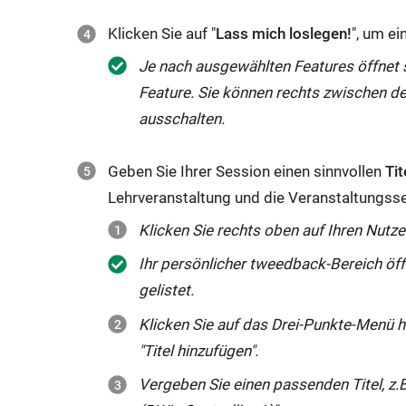
von
Feedback
Klicken Sie auf "
Lass mich loslegen!
", um e
anderen
mit
Je nach ausgewählten
Features
öffnet 
Studierenden
Sofortauswertung
Feature
. Sie können rechts zwischen d
„geliked“
nutzen.
ausschalten.
werden.
Dabei
Die
können
Geben Sie Ihrer
Session
einen sinnvollen
Tit
Chatwall-
sowohl
Lehrveranstaltung und die Veranstaltungssess
Funktion
Wissensfragen
ermöglicht
Klicken Sie rechts oben auf Ihren Nutz
(z.B.
zum
Welche
Ihr persönlicher tweedback-Bereich öffn
Beispiel
Merkmale
gelistet.
einen
gehören
Klicken Sie auf das Drei-Punkte-Menü 
digitalen
zu
"Titel hinzufügen".
Fragespeicher
…)
Vergeben Sie einen passenden Titel, z
bzw.
als