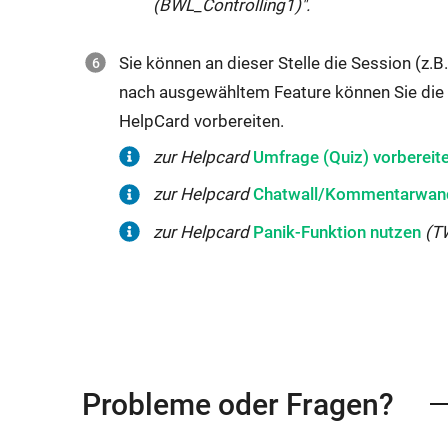
(BWL_Controlling1)".
kann
auch
für
Kompetenzfragen
Sie können an dieser Stelle die
Session
(z.B
gezielte
(z.B.
nach ausgewähltem
Feature
können Sie die
Online-
Berechnen
HelpCard vorbereiten.
Diskussionen
Sie
genutzt
Interner
zur Helpcard
Umfrage (Quiz) vorbereit
XY)
werden.
Link
abgebildet
Interner
zur Helpcard
Chatwall/Kommentarwan
öffnet
werden.
Link
Interner
zur Helpcard
Panik-Funktion nutzen
(T
sich
öffnet
Link
im
sich
öffnet
gleichen
im
sich
Fenster:
gleichen
im
Fenster:
gleichen
Probleme oder Fragen?
Fenster: