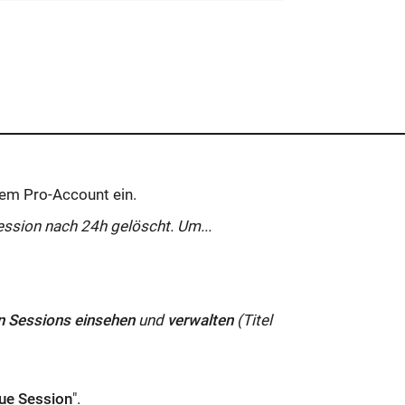
rem Pro-Account ein.
ession nach 24h gelöscht. Um...
en
Sessions
einsehen
und
verwalten
(Titel
eue Session
".