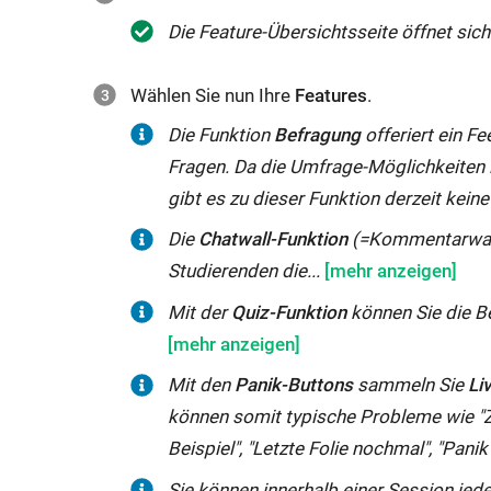
nach
Die
Feature
-Übersichtsseite öffnet sich
24h
gelöscht.
Wählen Sie nun Ihre
Features
.
Um
die
Die Funktion
Befragung
offeriert ein F
Pro-
Fragen. Da die Umfrage-Möglichkeiten 
Funktionen
gibt es zu dieser Funktion derzeit kein
von
Die
Die
Chatwall-Funktion
(=Kommentarwand 
tweedback
Chatwall-
Studierenden die...
nutzen
Funktion
Mit
Mit der
Quiz-Funktion
können Sie die B
zu
(=Kommentarwand
der
können,
/
Quiz-
Mit den
Panik-Buttons
sammeln Sie
Li
registrieren
digitaler
Funktion
können somit typische Probleme wie "Zu s
Sie
Fragespeicher)
können
Beispiel", "Letzte Folie nochmal", "Pani
sich
bietet
Sie
mit
Sie können innerhalb einer Session jed