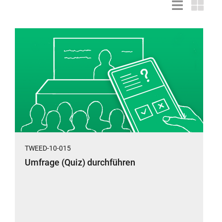
Listendarstell
Kacheld
TWEED-10-015
Umfrage (Quiz) durchführen