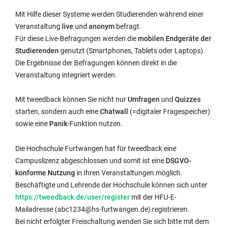
Mit Hilfe dieser Systeme werden Studierenden während einer
Veranstaltung
live
und
anonym
befragt.
Für diese Live-Befragungen werden die
mobilen Endgeräte der
Studierenden
genutzt (Smartphones, Tablets oder Laptops).
Die Ergebnisse der Befragungen können direkt in die
Veranstaltung integriert werden.
Mit tweedback können Sie nicht nur
Umfragen
und
Quizzes
starten, sondern auch eine
Chatwall
(=digitaler Fragespeicher)
sowie eine
Panik
-Funktion nutzen.
Die Hochschule Furtwangen hat für tweedback eine
Campuslizenz abgeschlossen und somit ist eine
DSGVO-
konforme Nutzung
in Ihren Veranstaltungen möglich.
Exter
Beschäftigte und Lehrende der Hochschule können sich unter
Link
https://tweedback.de/user/register
mit der HFU-E-
wird
Mailadresse (abc1234@hs-furtwangen.de) registrieren.
in
Bei nicht erfolgter Freischaltung wenden Sie sich bitte mit dem