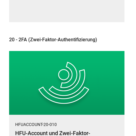
Fenster:
(mit
Windows
App
2fast)
(HFUACCOUNT
20-
20 - 2FA (Zwei-Faktor-Authentifizierung)
020).
Bitte
beachten
Sie
die
HFU
Passwort-
Richtlinie
.
HFUACCOUNT-20-010
HFU-Account und Zwei-Faktor-