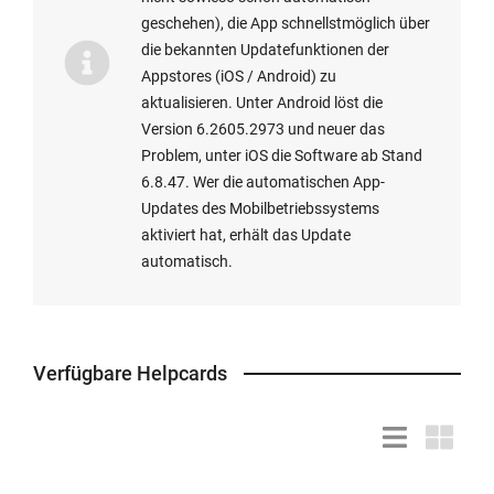
geschehen), die App schnellstmöglich über
Mail
Sie
it-
die bekannten Updatefunktionen der
Anwendung
dieses
support(at)hs-
Appstores (iOS / Android) zu
wird
registrieren
furtwangen.de
aktualisieren. Unter Android löst die
gestartet:
und
mit
Version 6.2605.2973 und neuer das
die
dem
Problem, unter iOS die Software ab Stand
Microsoft
Stichwort
6.8.47. Wer die automatischen App-
Authenticator
"Hardware-
Updates des Mobilbetriebssystems
App
Token".
aktiviert hat, erhält das Update
(oder
automatisch.
eine
andere
Authenticator
App
nach
Verfügbare Helpcards
Ihrer
Wahl)
Listendarstell
Kacheld
installieren,
siehe