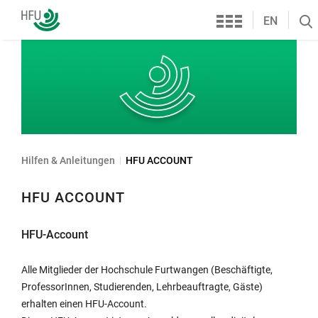
Services
Hochschule
EN
Se
Furtwangen
öf
Hilfen & Anleitungen
HFU ACCOUNT
HFU ACCOUNT
HFU-Account
Alle Mitglieder der Hochschule Furtwangen (Beschäftigte,
ProfessorInnen, Studierenden, Lehrbeauftragte, Gäste)
erhalten einen HFU-Account.