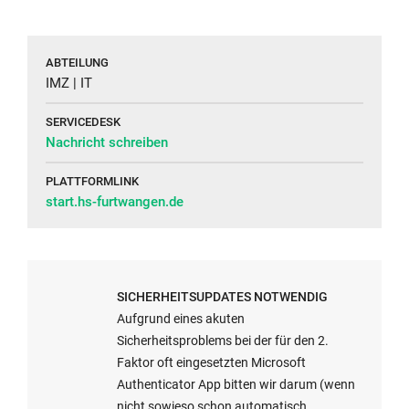
empfehlen
der
Ihnen
HFU
die
haben
ABTEILUNG
Nutzung
alternativ
IMZ | IT
Ihres
die
SERVICEDESK
Smartphones
Möglichkeit
Nachricht schreiben
zur
eine
Generierung
hardwarebasierte
PLATTFORMLINK
des
Möglichkeit
start.hs-furtwangen.de
sogenannten
zu
Einmalkennwortes
nutzen.
(TOTP).
Schreiben
Um
Sie
SICHERHEITSUPDATES NOTWENDIG
Ihr
in
Aufgrund eines akuten
Smartphone
diesem
Sicherheitsproblems bei der für den 2.
nutzen
Fall
Faktor oft eingesetzten Microsoft
zu
ein
Authenticator App bitten wir darum (wenn
können,
Ticket
nicht sowieso schon automatisch
E-
müssen
an