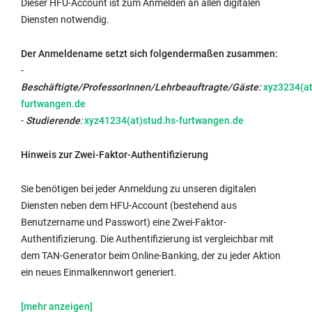
Dieser HFU-Account ist zum Anmelden an allen digitalen
Diensten notwendig.
Der Anmeldename setzt sich folgendermaßen zusammen:
-
Beschäftigte/ProfessorInnen/Lehrbeauftragte/Gäste:
xyz3234(at
furtwangen.de
-
Studierende
:
xyz41234(at)stud.hs-furtwangen.de
Hinweis zur Zwei-Faktor-Authentifizierung
Sie benötigen bei jeder Anmeldung zu unseren digitalen
Diensten neben dem HFU-Account (bestehend aus
Benutzername und Passwort) eine Zwei-Faktor-
Authentifizierung. Die Authentifizierung ist vergleichbar mit
dem TAN-Generator beim Online-Banking, der zu jeder Aktion
ein neues Einmalkennwort generiert.
Wir
Beschäftigte