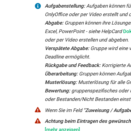
f
Aufgabenstellung:
Aufgaben können für
f
OnlyOffice oder per Video erstellt und o
n
Abgabe:
Gruppen können ihre Lösungen 
e
Ext
Excel, PowerPoint - siehe HelpCard
Dok
t:
Lin
oder per Video erstellen und abgeben.
wir
Verspätete Abgabe:
Gruppe wird eine 
in
Deadline ermöglicht.
ne
Rückgabe und Feedback:
Korrigierte 
Fen
Überarbeitung:
Gruppen können Aufgab
geö
Musterlösung:
Musterlösung für alle Gr
Bewertung:
gruppenspezifisches oder 
oder Bestanden/Nicht Bestanden einste
Wenn
Wenn Sie im Feld
"Zuweisung / Aufgaben
Sie
Achtung
Achtung beim Eintragen des gewünsch
im
beim