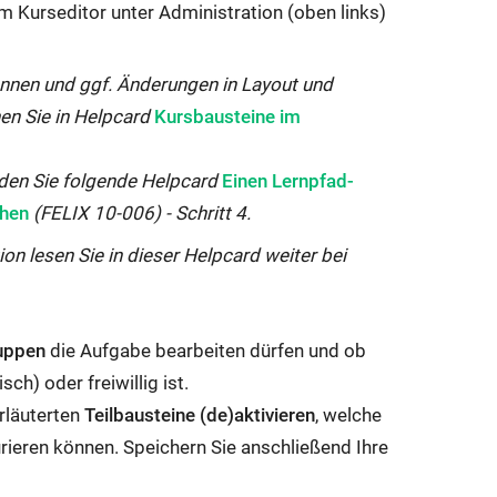
im Kurseditor unter Administration (oben links)
k
w
nnen und ggf. Änderungen in Layout und
i
Interner
en Sie in Helpcard
Kursbausteine im
r
Link
d
öffnet
Interner
nden Sie folgende Helpcard
Einen Lernpfad-
i
sich
Link
chen
(FELIX 10-006) - Schritt 4.
n
im
öffnet
n
ion lesen Sie in dieser Helpcard weiter bei
gleichen
sich
e
Fenster:
im
u
gleichen
e
uppen
die Aufgabe bearbeiten dürfen und ob
Fenster:
m
sch) oder freiwillig ist.
F
rläuterten
Teilbausteine (de)aktivieren
, welche
e
rieren können. Speichern Sie anschließend Ihre
n