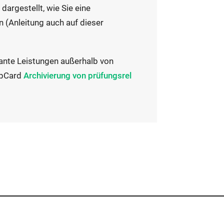
 dargestellt, wie Sie eine
 (Anleitung auch auf dieser
vante Leistungen außerhalb von
E
lpCard
Archivierung von prüfungsrel
x
t
e
r
n
e
r
L
i
n