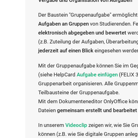
Vergabe und Organisation von Aufgaben
Der Baustein "Gruppenaufgabe" ermöglicht
Aufgaben an Gruppen
von Studierenden. F
elektronisch abgegeben und bewertet
werd
(z.B. Zuteilung der Aufgaben, Überarbeitu
jederzeit auf einen Blick
eingesehen werde
Mit der Gruppenaufgabe können Sie im Geg
E
(siehe HelpCard
Aufgabe einfügen
(FELIX 3
x
Gruppenarbeit organisieren. Alle Gruppenmi
t
Teilbausteine der Gruppenaufgabe.
e
Mit dem Dokumenteneditor OnlyOffice kön
r
Dateien
gemeinsam erstellt und bearbeitet
n
E
In unserem
Videoclip
zeigen wir, wie Sie Gr
e
x
können (z.B. wie Sie digitale Gruppen anl
r