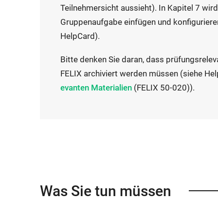
t
Teilnehmersicht aussieht). In Kapitel 7 wird
L
e
Gruppenaufgabe einfügen und konfigurieren
i
r
HelpCard).
n
n
k
Bitte denken Sie daran, dass prüfungsrele
e
w
FELIX archiviert werden müssen (siehe He
r
i
evanten Materialien
​​​​​​​ (FELIX 50-020)).
L
r
i
d
n
i
k
n
w
n
i
e
r
u
Was Sie tun müssen
d
e
i
m