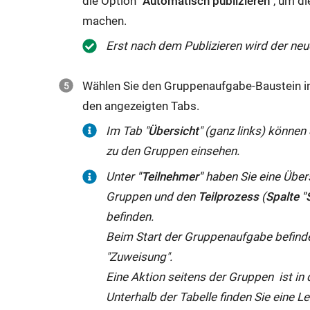
die Option "
Automatisch publizieren
", um d
Zeit
Soll
die
Uhr
machen.
allen
die
"Aufgaben"
eintragen
Nutzern
Erst nach dem Publizieren wird der neu
Aufgabenstellung
bis
(nicht
gezeigt
jedoch
zu
00:00
wird
Wählen Sie den Gruppenaufgabe-Baustein i
erst
einem
Uhr).
oder
den angezeigten Tabs.
zu
bestimmten
Beispiel:
nur
einem
Im Tab "
Übersicht
" (ganz links) können
Zeitpunkt
Abgabefrist
denjenigen
späteren
zu den Gruppen einsehen.
abgeholt
ist
angezeigt
Zeitpunkt
haben
Unter
"Teilnehmer"
haben Sie eine Über
am
wird,
sichtbar
müssen,
Gruppen und den
Teilprozess
(
Spalte "
15.10.
die
sein,
sonst
befinden.
um
die
regeln
sind
Beim Start der Gruppenaufgabe befinde
23:59
Aufgabe
Sie
diese
"Zuweisung".
(inklusive
abgegeben
dies
nicht
Eine Aktion seitens der Gruppen ist in 
15.10.).
haben.
über
mehr
Unterhalb der Tabelle finden Sie eine L
Bei