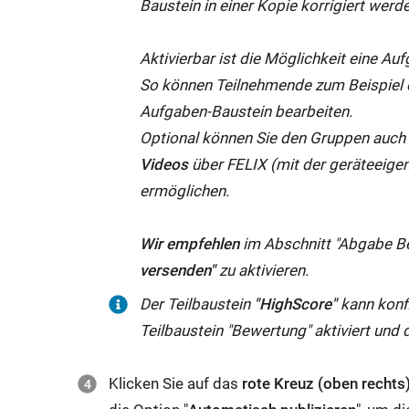
nur
Baustein in einer Kopie korrigiert werd
bis)
können
via
bis
müssen
Sie
OnlyOffice
zu
Aktivierbar ist die Möglichkeit eine Au
Sie
(wenn
bzw.
diesem
So können Teilnehmende zum Beispiel ei
bei
der
per
Datum
Aufgaben-Baustein bearbeiten.
Daten,
Teilbaustein
Video
und
Optional können Sie den Gruppen auch
die
"Musterlösung"
erstellt
nicht
Videos
über FELIX (mit der geräteeig
inklusive
aktiviert
werden,
darüber
ermöglichen.
dem
ist)
damit
hinaus
eingetragenen
entscheiden,
der
verfügbar.
Wir empfehlen
im Abschnitt "Abgabe B
Tag
ob
Baustein
Das
versenden"
zu aktivieren.
gelten
die
in
bedeutet,
sollen,
Der Teilbaustein
"
HighScore
"
kann konf
Musterlösung
der
dass
bei
Teilbaustein "Bewertung" aktiviert und 
nach
Kursansicht
sich
der
einer
angezeigt
Ihre
Uhrzeit
Klicken Sie auf das
rote Kreuz (oben rechts)
bestimmten
wird.
Studierenden
23:59