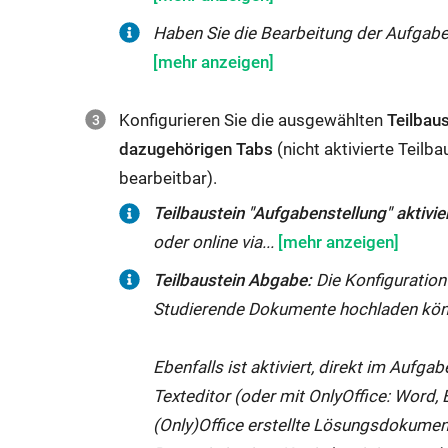
Feld
Eintragen
Haben
Haben Sie die Bearbeitung der Aufgabe al
"Zuweisung
des
Sie
/
gewünschten
die
Aufgabenstellung
Datums:
Konfigurieren Sie die ausgewählten
Teilbau
Bearbeitung
nur
Bei
dazugehörigen Tabs
(nicht aktivierte Teilb
der
verfügbar
Eintragen
bearbeitbar).
Aufgabe
bis
von
als
Teilbaustein
Teilbaustein "Aufgabenstellung" aktivier
..."
Daten
"freiwillig"
"Aufgabenstellung"
oder online via...
ein
in
deklariert
aktiviert:
Datum
Teilbaustein Abgabe:
Die Konfiguration
FELIX
(ganz
Eine
setzen,
Studierende Dokumente hochladen kön
(z.B.
oben
Aufgabenstellung
dann
Abgabedatum;
im
muss
ist
Ebenfalls ist aktiviert, direkt im Aufg
Zuweisung/Aufgabenstellung
Bereich
hochgeladen
die
Texteditor (oder mit OnlyOffice: Word, 
nur
"Pflicht"),
oder
Aufgabenstellung
(Only)Office erstellte Lösungsdokument
verfügbar
dann
online