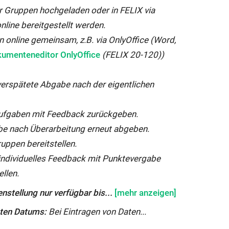
s
 Gruppen hochgeladen oder in FELIX via
t
nline bereitgestellt werden.
e
online gemeinsam, z.B. via OnlyOffice (Word,
r
erner
umenteneditor OnlyOffice
​​​​​​​ (FELIX 20-120))
g
k
e
d
verspätete Abgabe nach der eigentlichen
ö
f
uem
Aufgaben mit Feedback zurückgeben.
f
ster
e nach Überarbeitung erneut abgeben.
n
ffnet:
uppen bereitstellen.
e
individuelles Feedback mit Punktevergabe
t:
llen.
stellung nur verfügbar bis...
ten Datums:
Bei Eintragen von Daten...