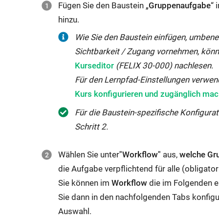
n
Fügen Sie den Baustein „
Gruppenaufgabe
“ 
F
n
hinzu.
e
e
n
Wie Sie den Baustein einfügen, umbene
u
s
Sichtbarkeit / Zugang vornehmen, könn
e
t
Kurseditor
(FELIX 30-000) nachlesen.
m
e
Für den Lernpfad-Einstellungen verwe
F
r
Kurs konfigurieren und zugänglich ma
e
g
Für die Baustein-spezifische Konfigurat
n
e
Schritt 2.
s
ö
t
f
Wählen Sie unter
"Workflow"
aus,
welche Gr
e
f
die Aufgabe verpflichtend für alle (obligatori
r
n
Sie können im
Workflow
die im Folgenden e
g
e
Sie dann in den nachfolgenden Tabs konfigu
e
t:
Auswahl.
ö