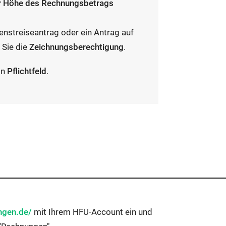
u
er Höhe des Rechnungsbetrags
n
g
ienstreiseantrag oder ein Antrag auf
w
 Sie die
Zeichnungsberechtigung
.
i
in
Pflichtfeld
.
r
d
g
e
s
t
a
r
t
e
angen.de/
mit Ihrem HFU-Account ein und
t: