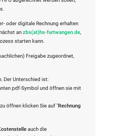
e HFU abgerechnet werden sollen,
s.
er- oder digitale Rechnung erhalten
E
unächst an
zbs(at)hs-furtwangen.de
,
-
ozess starten kann.
M
(sachlichen) Freigabe zugeordnet,
a
i
l
 Der Unterschied ist:
A
nten pdf-Symbol und öffnen sie mit
n
w
zu öffnen klicken Sie auf "
Rechnung
e
n
d
Kostenstelle
auch die